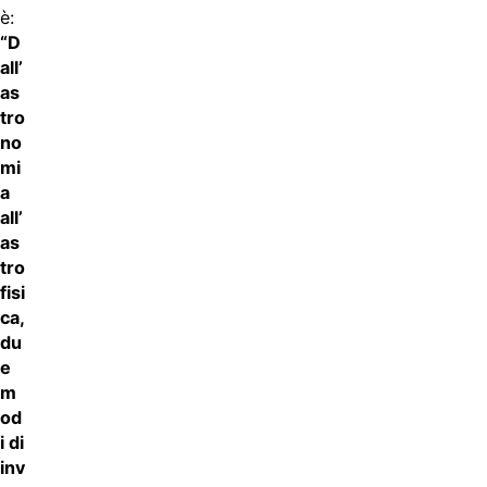
è:
“D
all’
as
tro
no
mi
a
all’
as
tro
fisi
ca,
du
e
m
od
i di
inv