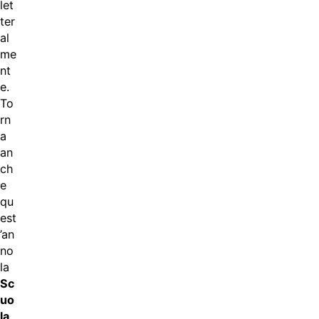
let
ter
al
me
nt
e.
To
rn
a
an
ch
e
qu
est
’an
no
la
Sc
uo
la