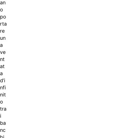
an
o
po
rta
re
un
a
ve
nt
at
a
d’i
nfi
nit
o
tra
i
ba
nc
hi.