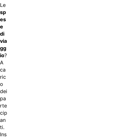
Le
sp
es
e
di
via
gg
io
?
A
ca
ric
o
dei
pa
rte
cip
an
ti.
Ins