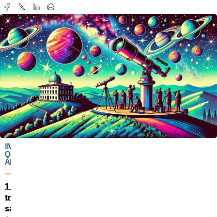
IN
QUESTO
ARTICOLO
Un viaggio
tra stelle e
saperi