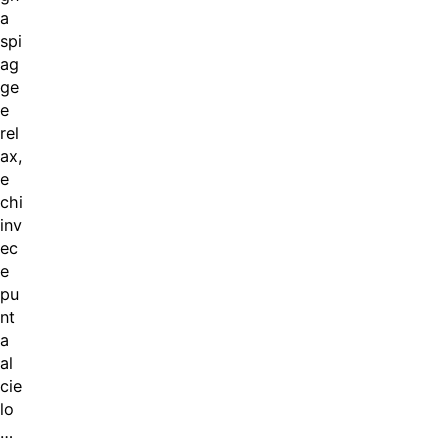
a
spi
ag
ge
e
rel
ax,
e
chi
inv
ec
e
pu
nt
a
al
cie
lo
…