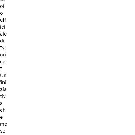
ol
o
uff
ici
ale
di
“st
ori
ca
”.
Un
’ini
zia
tiv
a
ch
e
me
sc