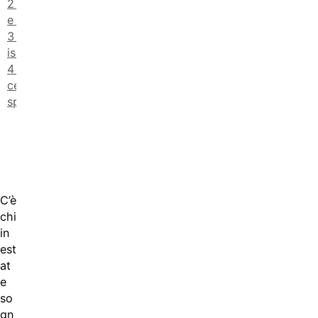
Partecipanti
e spese
Come
iscriversi?
Alla fine, una
certificazione…
spaziale
C’è
chi
in
est
at
e
so
gn