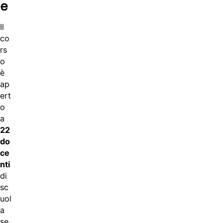
e
Il
co
rs
o
è
ap
ert
o
a
22
do
ce
nti
di
sc
uol
a
se