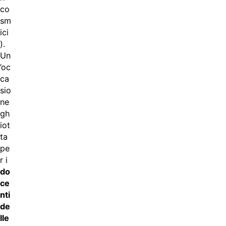
co
sm
ici
).
Un
’oc
ca
sio
ne
gh
iot
ta
pe
r i
do
ce
nti
de
lle