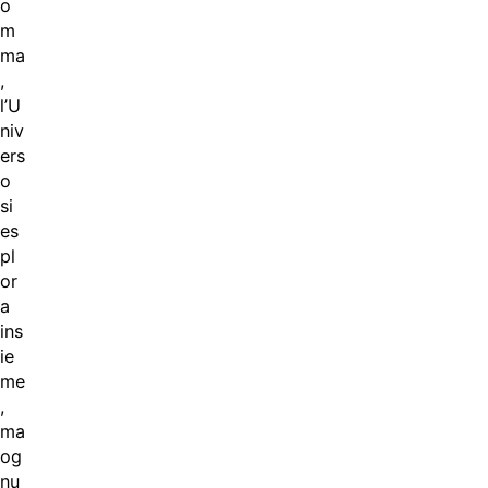
o
m
ma
,
l’U
niv
ers
o
si
es
pl
or
a
ins
ie
me
,
ma
og
nu