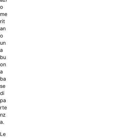
o
me
rit
an
o
un
a
bu
on
a
ba
se
di
pa
rte
nz
a.
Le