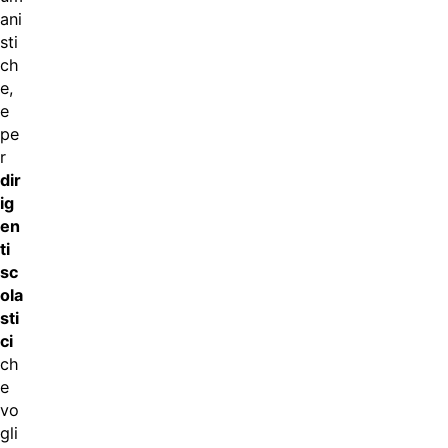
ani
sti
ch
e,
e
pe
r
dir
ig
en
ti
sc
ola
sti
ci
ch
e
vo
gli