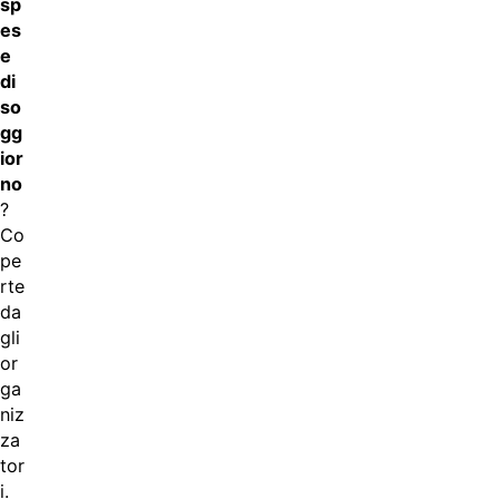
sp
es
e
di
so
gg
ior
no
?
Co
pe
rte
da
gli
or
ga
niz
za
tor
i.