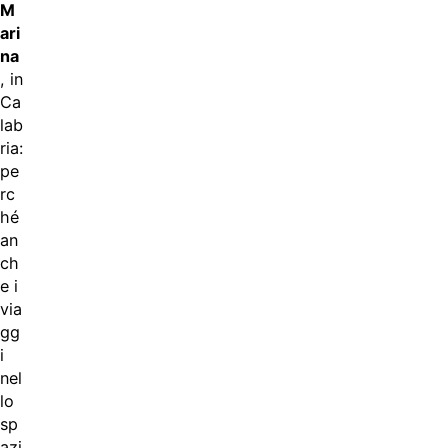
M
ari
na
, in
Ca
lab
ria:
pe
rc
hé
an
ch
e i
via
gg
i
nel
lo
sp
azi