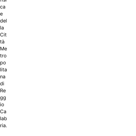
ca
e
del
la
Cit
tà
Me
tro
po
lita
na
di
Re
gg
io
Ca
lab
ria.