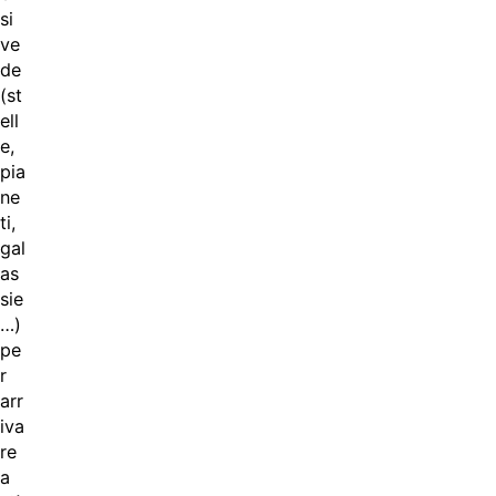
si
ve
de
(st
ell
e,
pia
ne
ti,
gal
as
sie
…)
pe
r
arr
iva
re
a