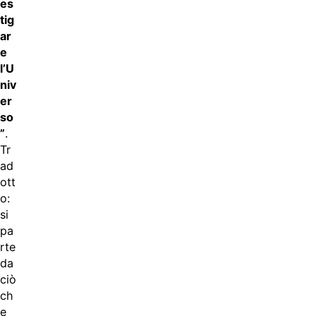
es
tig
ar
e
l’U
niv
er
so
”
.
Tr
ad
ott
o:
si
pa
rte
da
ciò
ch
e