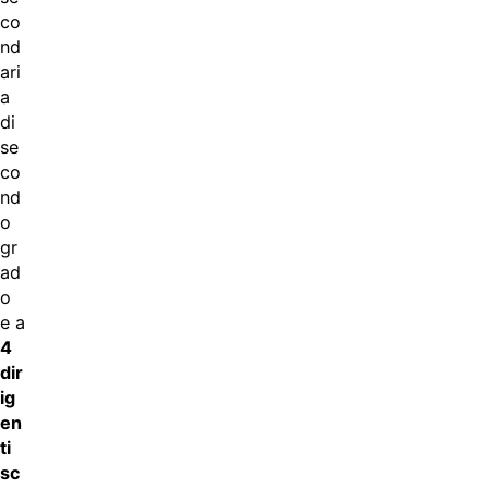
co
nd
ari
a
di
se
co
nd
o
gr
ad
o
e a
4
dir
ig
en
ti
sc