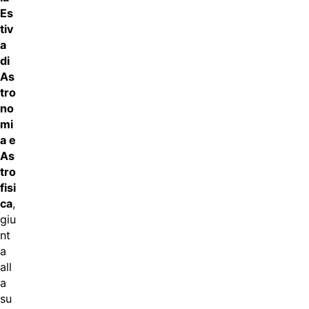
Es
tiv
a
di
As
tro
no
mi
a e
As
tro
fisi
ca
,
giu
nt
a
all
a
su