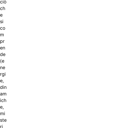
ciò
ch
e
si
co
m
pr
en
de
(e
ne
rgi
e,
din
am
ich
e,
mi
ste
ri