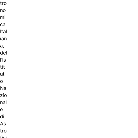
tro
no
mi
ca
Ital
ian
a,
del
l’Is
tit
ut
o
Na
zio
nal
e
di
As
tro
fisi