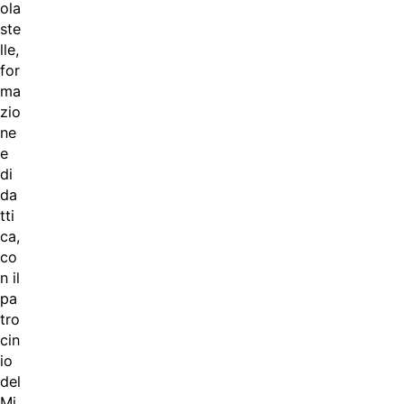
ola
ste
lle,
for
ma
zio
ne
e
di
da
tti
ca,
co
n il
pa
tro
cin
io
del
Mi