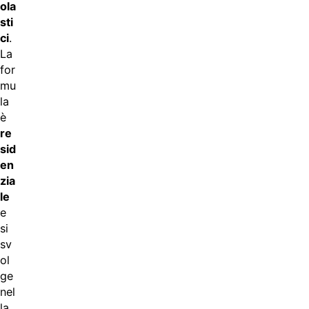
ola
sti
ci
.
La
for
mu
la
è
re
sid
en
zia
le
e
si
sv
ol
ge
nel
la