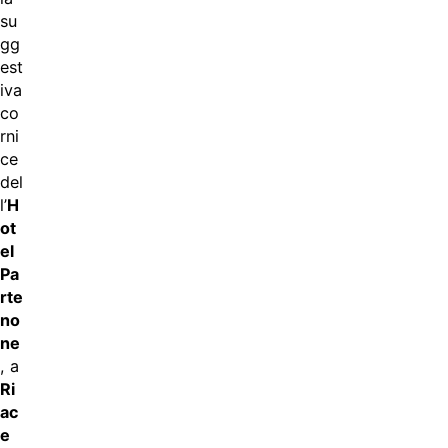
su
gg
est
iva
co
rni
ce
del
l’
H
ot
el
Pa
rte
no
ne
, a
Ri
ac
e