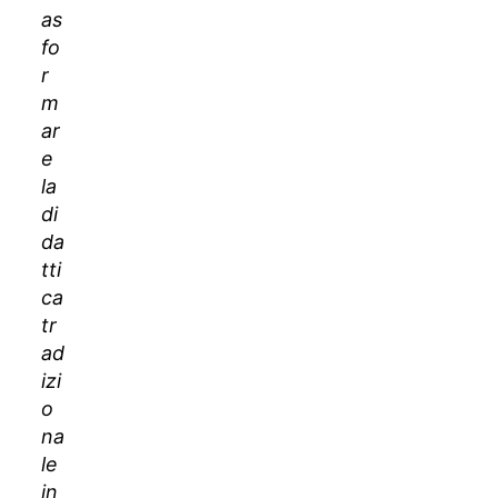
as
fo
r
m
ar
e
la
di
da
tti
ca
tr
ad
izi
o
na
le
in