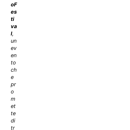
oF
es
ti
va
l
,
un
ev
en
to
ch
e
pr
o
m
et
te
di
tr