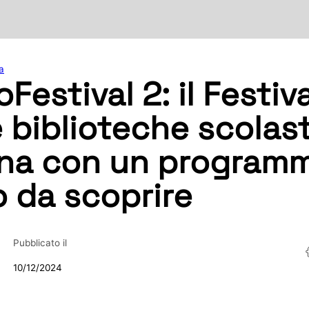
a
oFestival 2: il Festiv
e biblioteche scolas
rna con un program
o da scoprire
Pubblicato il
10/12/2024