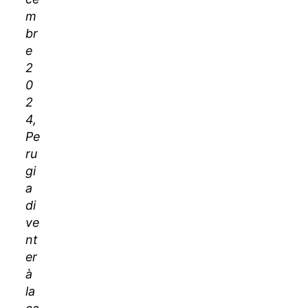
m
br
e
2
0
2
4,
Pe
ru
gi
a
di
ve
nt
er
à
la