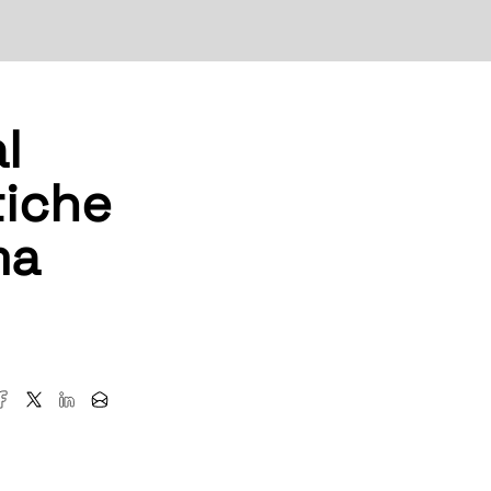
al
tiche
ma