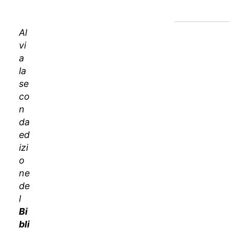
ARTICOLO
Cosa
Al
aspettarsi dal
vi
programma?
a
la
Un’esperienza
se
che va oltre i
co
libri
n
Perché
da
partecipare?
ed
Come
izi
iscriversi?
o
ne
de
l
Bi
bli