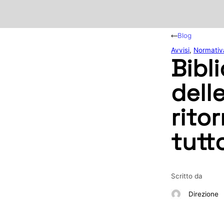
Blog
Avvisi
,
Normativ
Bibli
dell
rito
tutt
Scritto da
Direzione
IN
QUESTO