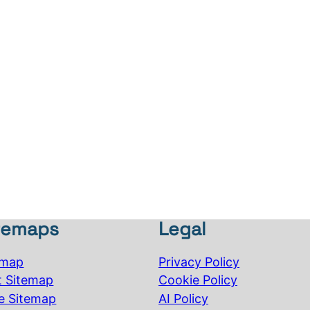
temaps
Legal
emap
Privacy Policy
t Sitemap
Cookie Policy
e Sitemap
AI Policy