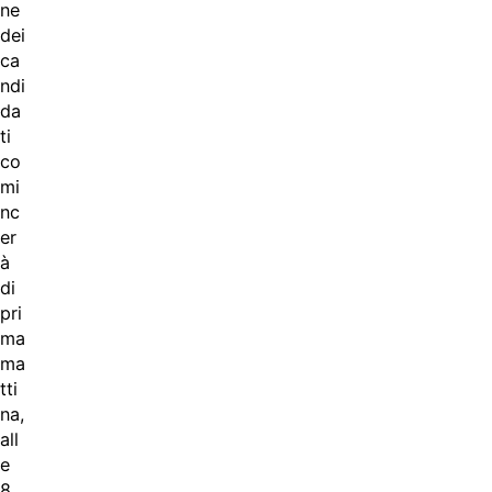
ne
dei
ca
ndi
da
ti
co
mi
nc
er
à
di
pri
ma
ma
tti
na,
all
e
8.