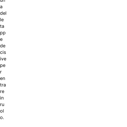
un
a
del
le
ta
pp
e
de
cis
ive
pe
r
en
tra
re
in
ru
ol
o.