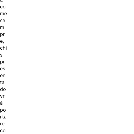
co
me
se
m
pr
e,
chi
si
pr
es
en
ta
do
vr
à
po
rta
re
co