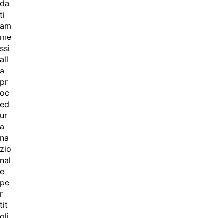
da
ti
am
me
ssi
all
a
pr
oc
ed
ur
a
na
zio
nal
e
pe
r
tit
oli