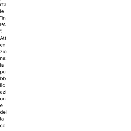
rta
le
“in
PA
”.
Att
en
zio
ne:
la
pu
bb
lic
azi
on
e
del
la
co