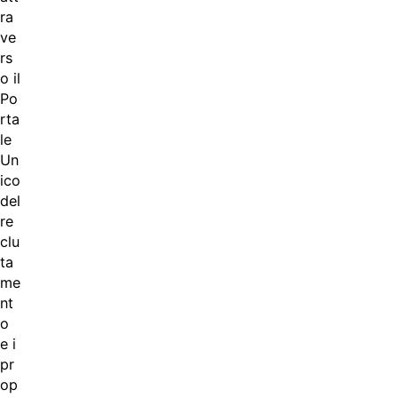
ra
ve
rs
o il
Po
rta
le
Un
ico
del
re
clu
ta
me
nt
o
e i
pr
op