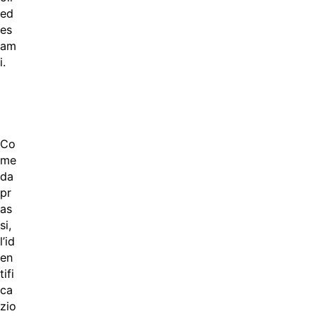
ed
es
am
i.
Co
me
da
pr
as
si,
l’id
en
tifi
ca
zio