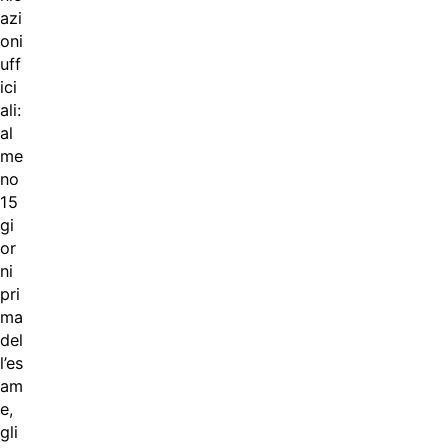
azi
oni
uff
ici
ali:
al
me
no
15
gi
or
ni
pri
ma
del
l’es
am
e,
gli