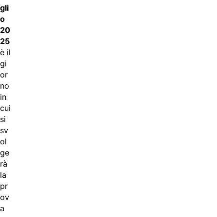
gli
o
20
25
è il
gi
or
no
in
cui
si
sv
ol
ge
rà
la
pr
ov
a