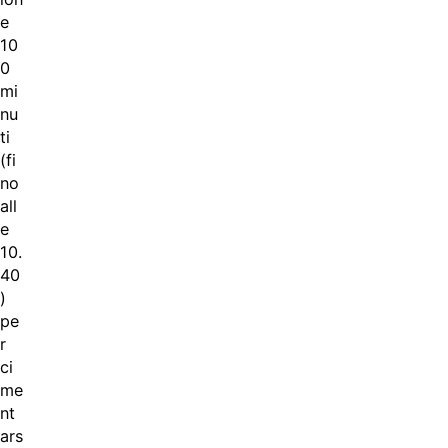
e
10
0
mi
nu
ti
(fi
no
all
e
10.
40
)
pe
r
ci
me
nt
ars