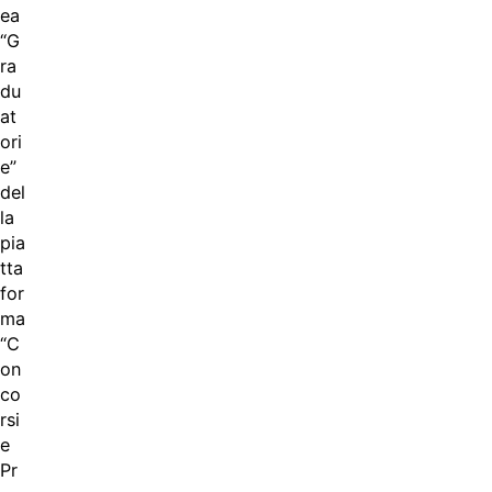
ea
“G
ra
du
at
ori
e”
del
la
pia
tta
for
ma
“C
on
co
rsi
e
Pr