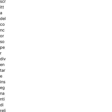
scr
itt
a
del
co
nc
or
so
pe
r
div
en
tar
e
ins
eg
na
nti
di
reli