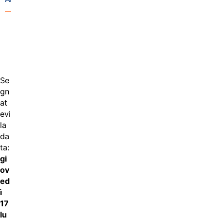
Se
gn
at
evi
la
da
ta:
gi
ov
ed
ì
17
lu