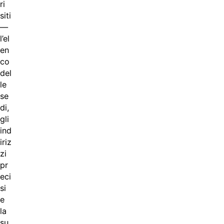
ri
siti
—
l’el
en
co
del
le
se
di,
gli
ind
iriz
zi
pr
eci
si
e
la
su