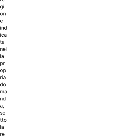
gi
on
e
ind
ica
ta
nel
la
pr
op
ria
do
ma
nd
a,
so
tto
la
re