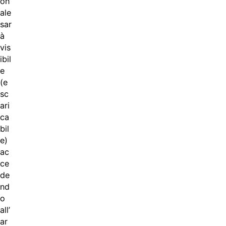
on
ale
sar
à
vis
ibil
e
(e
sc
ari
ca
bil
e)
ac
ce
de
nd
o
all’
ar