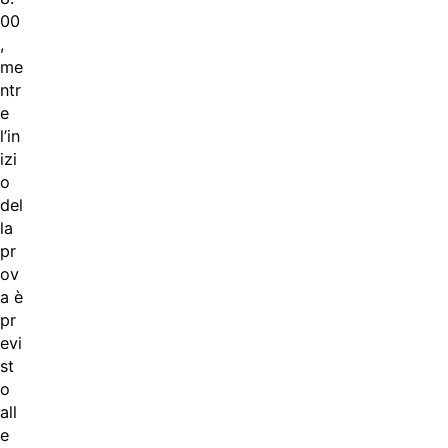
00
,
me
ntr
e
l’in
izi
o
del
la
pr
ov
a è
pr
evi
st
o
all
e