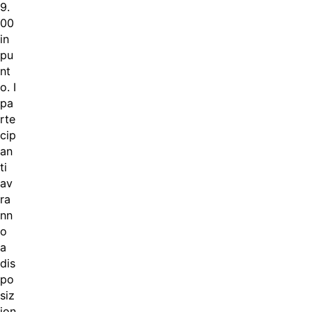
9.
00
in
pu
nt
o. I
pa
rte
cip
an
ti
av
ra
nn
o
a
dis
po
siz
ion