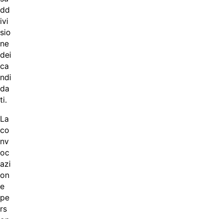
dd
ivi
sio
ne
dei
ca
ndi
da
ti.
La
co
nv
oc
azi
on
e
pe
rs