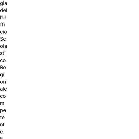
gia
del
l’U
ffi
cio
Sc
ola
sti
co
Re
gi
on
ale
co
m
pe
te
nt
e.
E