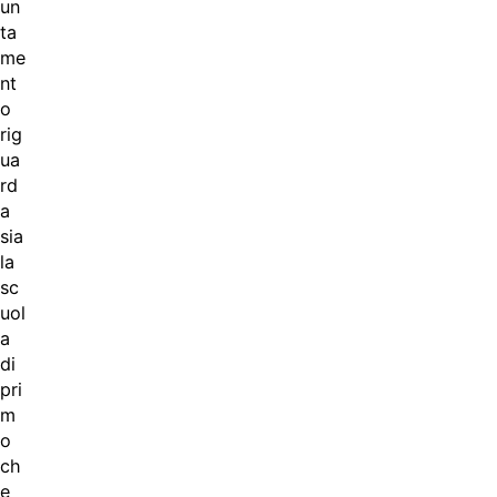
un
ta
me
nt
o
rig
ua
rd
a
sia
la
sc
uol
a
di
pri
m
o
ch
e