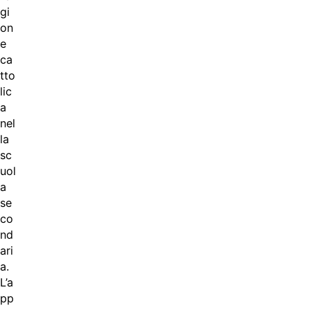
gi
on
e
ca
tto
lic
a
nel
la
sc
uol
a
se
co
nd
ari
a.
L’a
pp