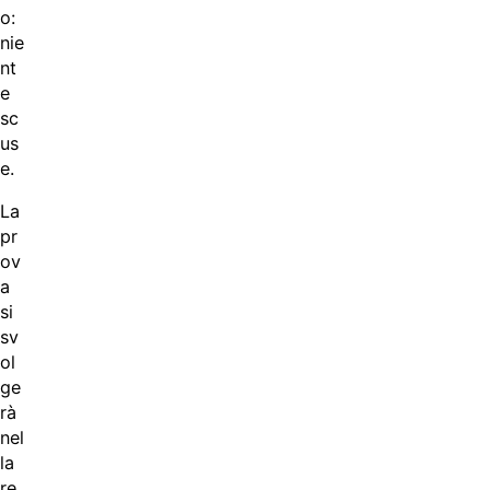
o:
nie
nt
e
sc
us
e.
La
pr
ov
a
si
sv
ol
ge
rà
nel
la
re