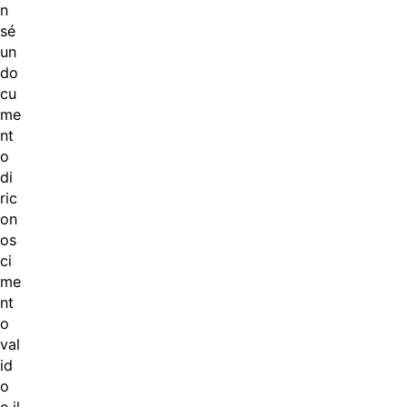
n
sé
un
do
cu
me
nt
o
di
ric
on
os
ci
me
nt
o
val
id
o
e il