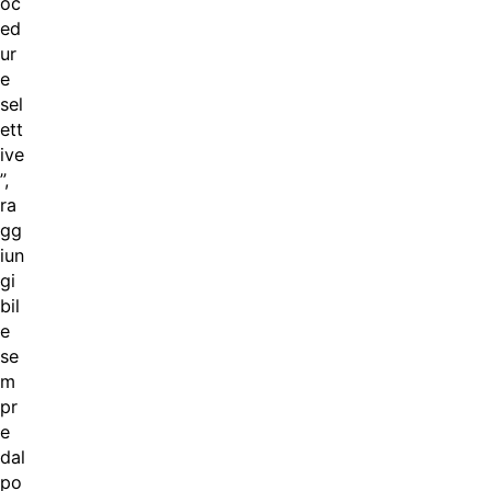
oc
ed
ur
e
sel
ett
ive
”,
ra
gg
iun
gi
bil
e
se
m
pr
e
dal
po