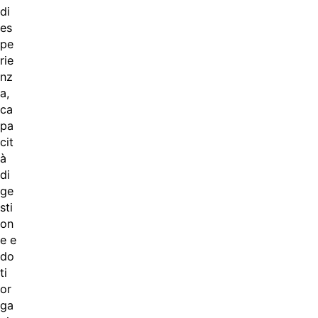
di
es
pe
rie
nz
a,
ca
pa
cit
à
di
ge
sti
on
e e
do
ti
or
ga