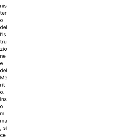
nis
ter
o
del
l’Is
tru
zio
ne
e
del
Me
rit
o.
Ins
o
m
ma
, si
ce