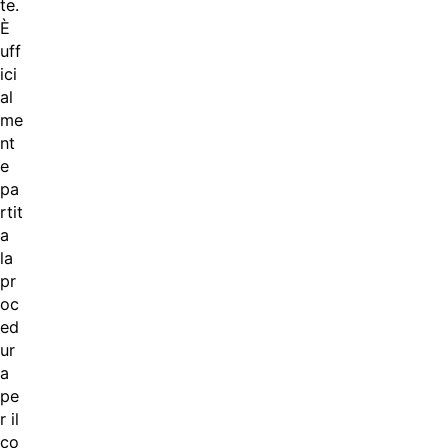
te.
È
uff
ici
al
me
nt
e
pa
rtit
a
la
pr
oc
ed
ur
a
pe
r il
co