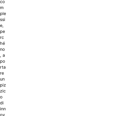
co
m
ple
ssi
e,
pe
rc
hé
no
, a
po
rta
re
un
piz
zic
o
di
inn
ov