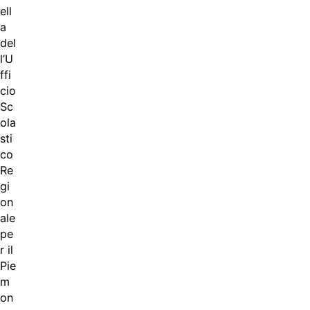
ell
a
del
l’U
ffi
cio
Sc
ola
sti
co
Re
gi
on
ale
pe
r il
Pie
m
on