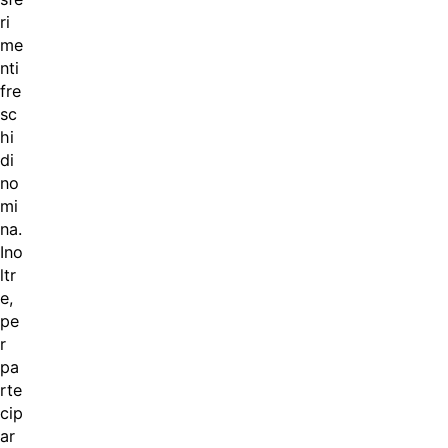
ri
me
nti
fre
sc
hi
di
no
mi
na.
Ino
ltr
e,
pe
r
pa
rte
cip
ar