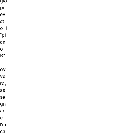
già
pr
evi
st
o il
“pi
an
o
B”
–
ov
ve
ro,
as
se
gn
ar
e
l’in
ca