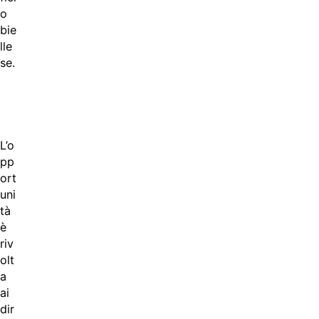
o
bie
lle
se.
L’o
pp
ort
uni
tà
è
riv
olt
a
ai
dir