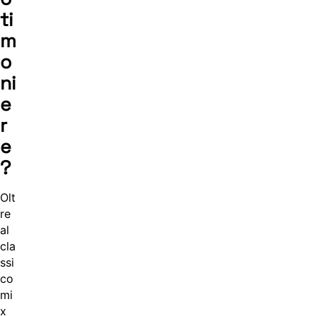
ti
m
o
ni
e
r
e
?
Olt
re
al
cla
ssi
co
mi
x