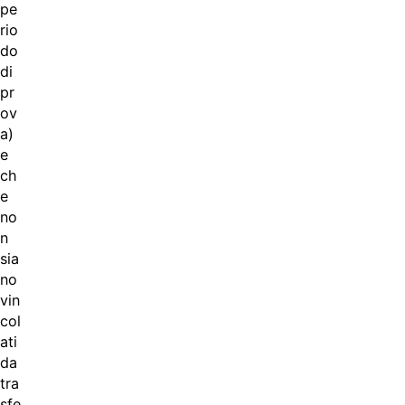
pe
rio
do
di
pr
ov
a)
e
ch
e
no
n
sia
no
vin
col
ati
da
tra
sfe