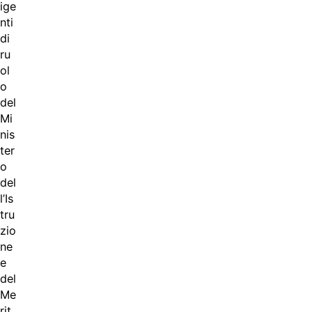
ige
nti
di
ru
ol
o
del
Mi
nis
ter
o
del
l’Is
tru
zio
ne
e
del
Me
rit