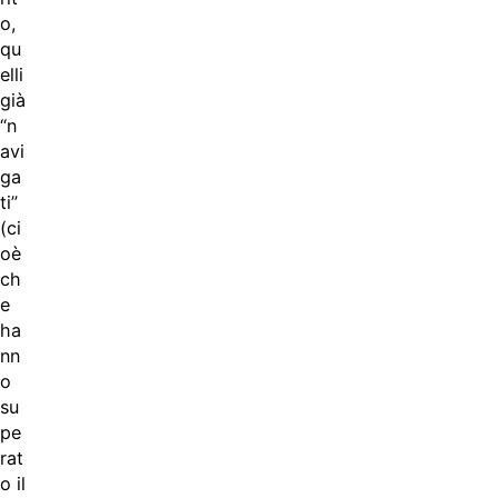
o,
qu
elli
già
“n
avi
ga
ti”
(ci
oè
ch
e
ha
nn
o
su
pe
rat
o il