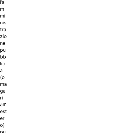
l’a
m
mi
nis
tra
zio
ne
pu
bb
lic
a
(o
ma
ga
ri
all’
est
er
o)
pu