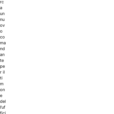
rc
a
un
nu
ov
o
co
ma
nd
an
te
pe
r il
ti
m
on
e
del
l’uf
fici