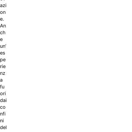
azi
on
e.
An
ch
e
un’
es
pe
rie
nz
a
fu
ori
dai
co
nfi
ni
del