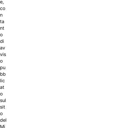
e,
co
n
ta
nt
o
di
av
vis
o
pu
bb
lic
at
o
sul
sit
o
del
Mi