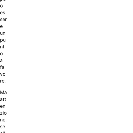
ò
es
ser
e
un
pu
nt
o
a
fa
vo
re.
Ma
att
en
zio
ne:
se