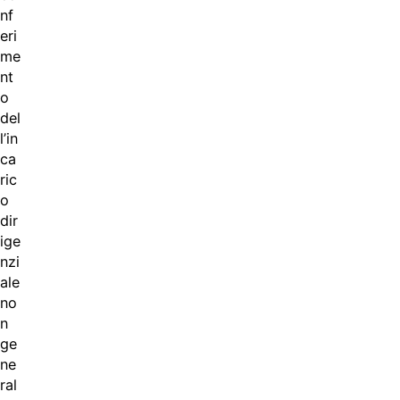
nf
eri
me
nt
o
del
l’in
ca
ric
o
dir
ige
nzi
ale
no
n
ge
ne
ral