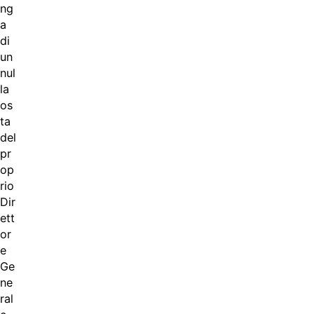
ng
a
di
un
nul
la
os
ta
del
pr
op
rio
Dir
ett
or
e
Ge
ne
ral