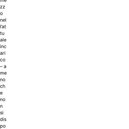
me
zz
o
nel
l’at
tu
ale
inc
ari
co
– a
me
no
ch
e
no
n
si
dis
po