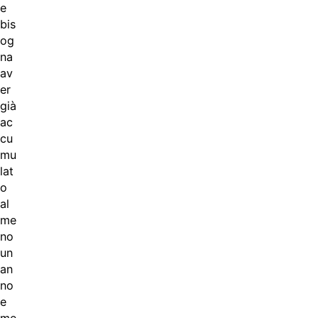
e
bis
og
na
av
er
già
ac
cu
mu
lat
o
al
me
no
un
an
no
e