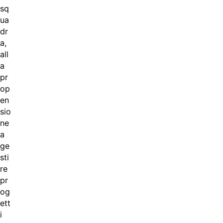
sq
ua
dr
a,
all
a
pr
op
en
sio
ne
a
ge
sti
re
pr
og
ett
i