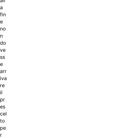
all
a
fin
e
no
n
do
ve
ss
e
arr
iva
re
il
pr
es
cel
to
pe
r