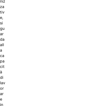
niz
za
tiv
e,
si
gu
ar
da
all
a
ca
pa
cit
à
di
lav
or
ar
e
in