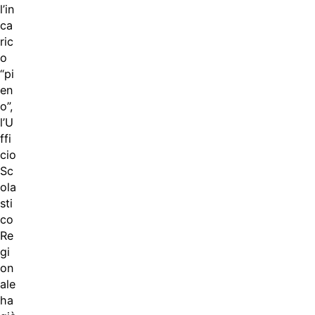
l’in
ca
ric
o
“pi
en
o”,
l’U
ffi
cio
Sc
ola
sti
co
Re
gi
on
ale
ha