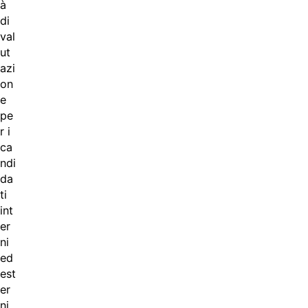
à
di
val
ut
azi
on
e
pe
r i
ca
ndi
da
ti
int
er
ni
ed
est
er
ni.