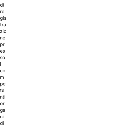
di
re
gis
tra
zio
ne
pr
es
so
i
co
m
pe
te
nti
or
ga
ni
di