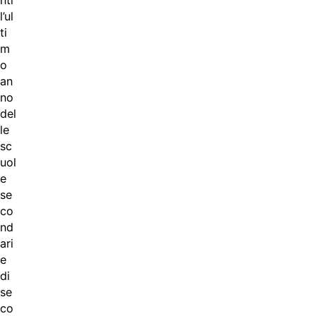
l’ul
ti
m
o
an
no
del
le
sc
uol
e
se
co
nd
ari
e
di
se
co