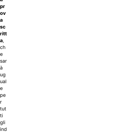
pr
ov
a
sc
ritt
a
,
ch
e
sar
à
ug
ual
e
pe
r
tut
ti
gli
ind