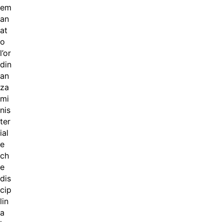
em
an
at
o
l’or
din
an
za
mi
nis
ter
ial
e
ch
e
dis
cip
lin
a