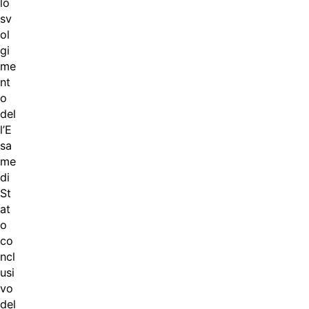
lo
sv
ol
gi
me
nt
o
del
l’E
sa
me
di
St
at
o
co
ncl
usi
vo
del