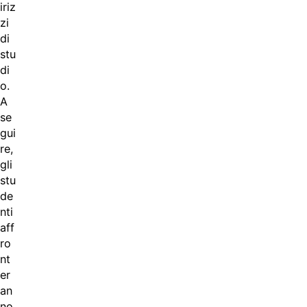
iriz
zi
di
stu
di
o.
A
se
gui
re,
gli
stu
de
nti
aff
ro
nt
er
an
no