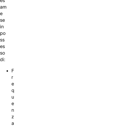
es
am
e
se
in
po
ss
es
so
di:
F
r
e
q
u
e
n
z
a