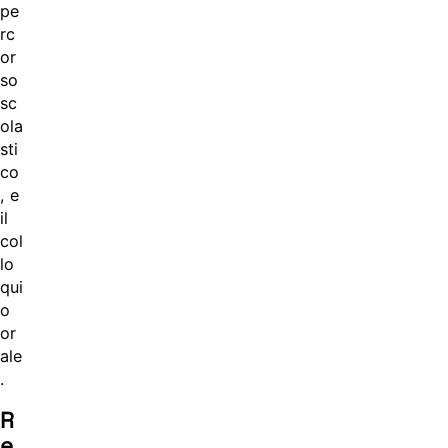
pe
rc
or
so
sc
ola
sti
co
, e
il
col
lo
qui
o
or
ale
.
R
e