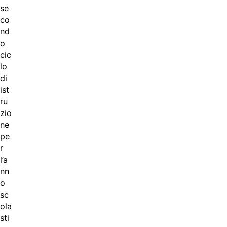
se
co
nd
o
cic
lo
di
ist
ru
zio
ne
pe
r
l’a
nn
o
sc
ola
sti