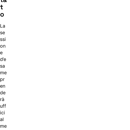
t
o
La
se
ssi
on
e
d’e
sa
me
pr
en
de
rà
uff
ici
al
me