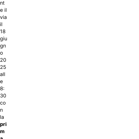
nt
e il
via
il
18
giu
gn
o
20
25
all
e
8:
30
co
n
la
pri
m
a