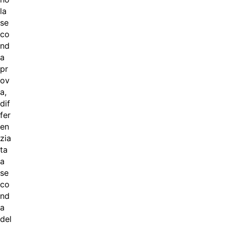
la
se
co
nd
a
pr
ov
a,
dif
fer
en
zia
ta
a
se
co
nd
a
del