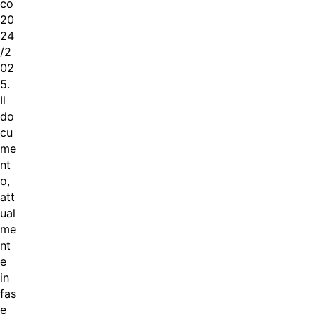
co
20
24
/2
02
5.
Il
do
cu
me
nt
o,
att
ual
me
nt
e
in
fas
e