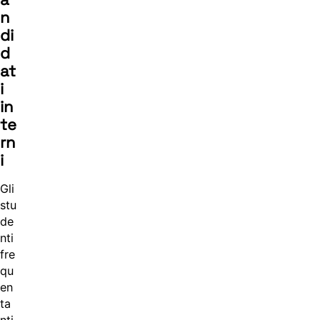
n
di
d
at
i
in
te
rn
i
Gli
stu
de
nti
fre
qu
en
ta
nti