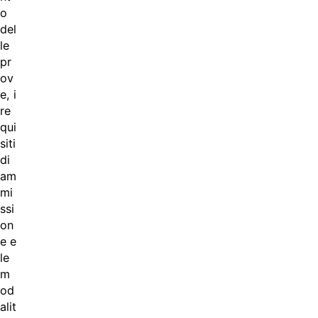
o
del
le
pr
ov
e, i
re
qui
siti
di
am
mi
ssi
on
e e
le
m
od
alit