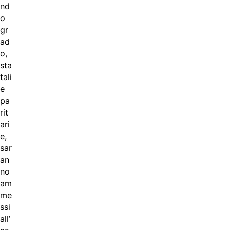
nd
o
gr
ad
o,
sta
tali
e
pa
rit
ari
e,
sar
an
no
am
me
ssi
all’