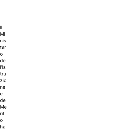
Il
Mi
nis
ter
o
del
l’Is
tru
zio
ne
e
del
Me
rit
o
ha