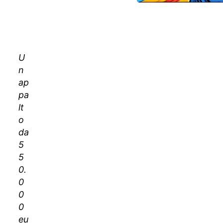
IN
QUESTO
ARTICOLO
Una gara
U
senza
n
bando (ma
ap
con tutte
pa
le carte in
lt
regola)
o
I dettagli
da
dell’appalto
5
Ma cosa
5
dovrà fare,
0.
in
0
concreto, il
0
vincitore?
0
E
eu