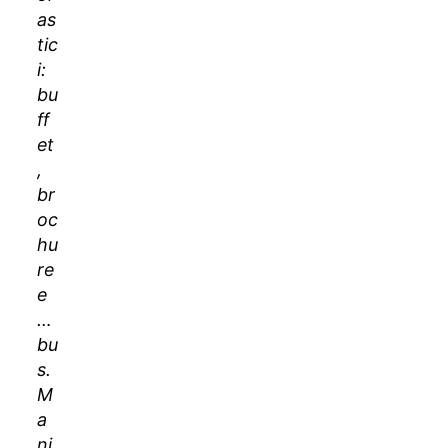
as
tic
i:
bu
ff
et
,
br
oc
hu
re
e
…
bu
s.
M
a
ni