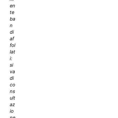
en
te
ba
n
di
af
fol
lat
i:
si
va
di
co
ns
ult
az
io
ne