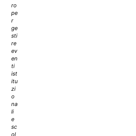
adesso?
ro
pe
r
ge
sti
re
ev
en
ti
ist
itu
zi
o
na
li
e
sc
ol