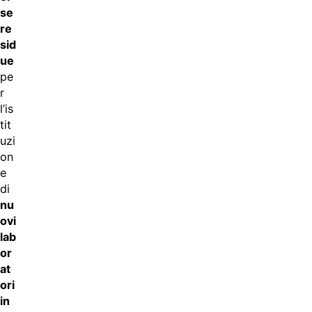
se
re
sid
ue
pe
r
l’is
tit
uzi
on
e
di
nu
ovi
lab
or
at
ori
in