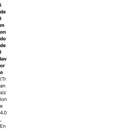
i
de
l
m
on
do
de
l
lav
or
o
(Tr
an
siz
ion
e
4.0
,
En