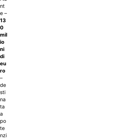
nt
e –
13
0
mil
io
ni
di
eu
ro
–
de
sti
na
ta
a
po
te
nzi