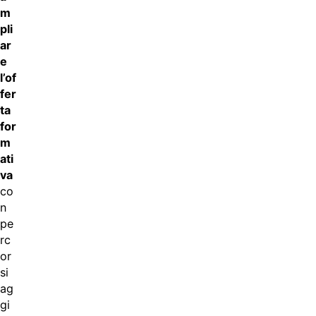
m
pli
ar
e
l’of
fer
ta
for
m
ati
va
co
n
pe
rc
or
si
ag
gi