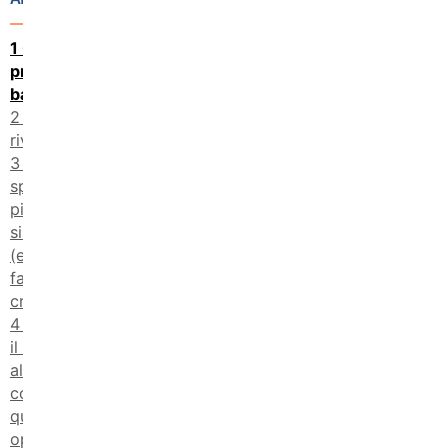
Cosa
prevede il
bando?
A chi è
rivolto?
Una
spinta in
più al
sistema ITS
(e a chi lo
fa
crescere)
Educorp:
il tuo
alleato per
cogliere
questa
opportunità