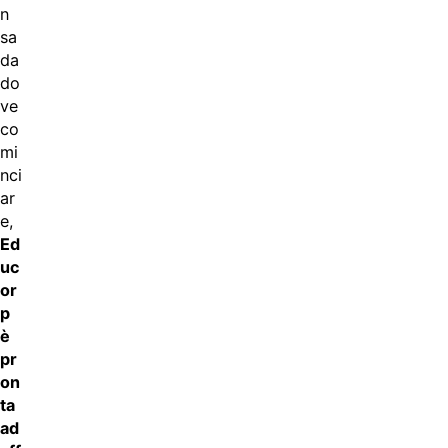
n
sa
da
do
ve
co
mi
nci
ar
e,
Ed
uc
or
p
è
pr
on
ta
ad