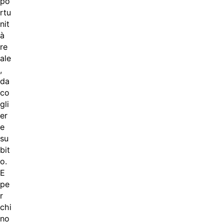
po
rtu
nit
à
re
ale
,
da
co
gli
er
e
su
bit
o.
E
pe
r
chi
no