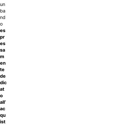
un
ba
nd
o
es
pr
es
sa
m
en
te
de
dic
at
o
all’
ac
qu
ist