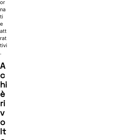
or
na
ti
e
att
rat
tivi
.
A
c
hi
è
ri
v
o
lt