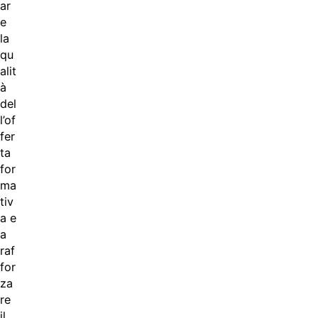
ar
e
la
qu
alit
à
del
l’of
fer
ta
for
ma
tiv
a e
a
raf
for
za
re
il