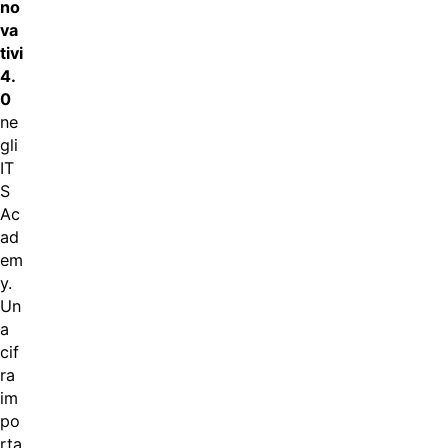
no
va
tivi
4.
0
ne
gli
IT
S
Ac
ad
em
y.
Un
a
cif
ra
im
po
rta