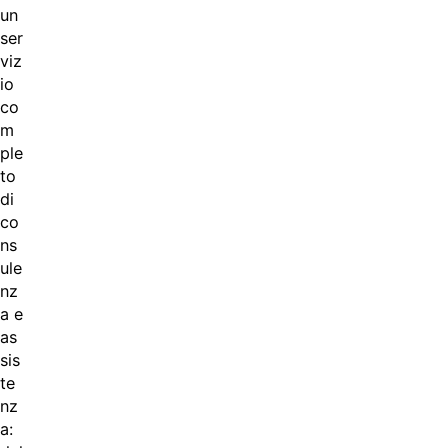
un
ser
viz
io
co
m
ple
to
di
co
ns
ule
nz
a e
as
sis
te
nz
a: