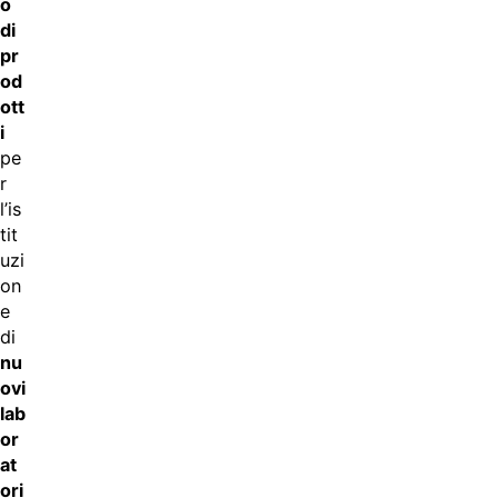
o
di
pr
od
ott
i
pe
r
l’is
tit
uzi
on
e
di
nu
ovi
lab
or
at
ori