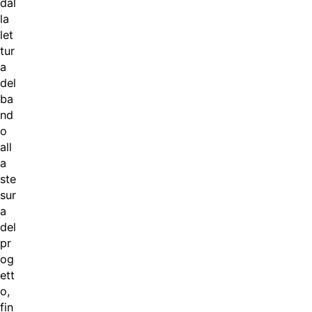
dal
la
let
tur
a
del
ba
nd
o
all
a
ste
sur
a
del
pr
og
ett
o,
fin