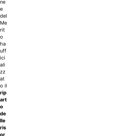
ne
e
del
Me
rit
o
ha
uff
ici
ali
zz
at
o il
rip
art
o
de
lle
ris
or