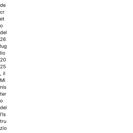
de
cr
et
o
del
26
lug
lio
20
25
, il
Mi
nis
ter
o
del
l’Is
tru
zio