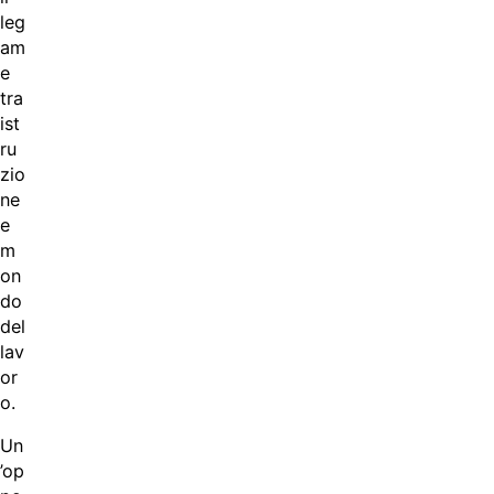
leg
am
e
tra
ist
ru
zio
ne
e
m
on
do
del
lav
or
o.
Un
’op