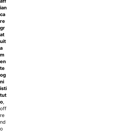
aff
ian
ca
re
gr
at
uit
a
m
en
te
og
ni
isti
tut
o
,
off
re
nd
o