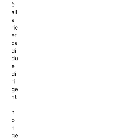
è
all
a
ric
er
ca
di
du
e
di
ri
ge
nt
i
n
o
n
ge