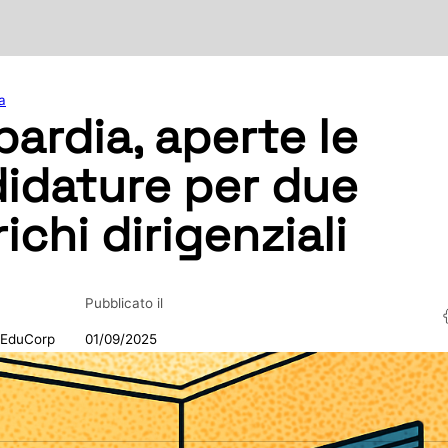
a
ardia, aperte le
idature per due
ichi dirigenziali
Pubblicato il
 EduCorp
01/09/2025