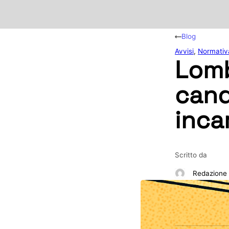
Blog
Avvisi
,
Normativ
Lomb
cand
incar
Scritto da
Redazione