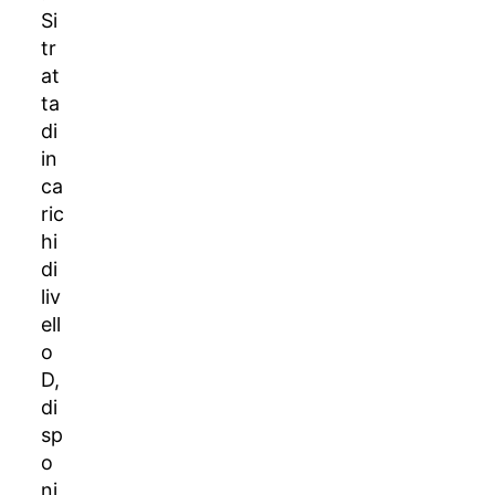
Si
tr
at
ta
di
in
ca
ric
hi
di
liv
ell
o
D,
di
sp
o
ni