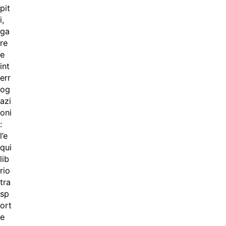
pit
i,
ga
re
e
int
err
og
azi
oni
:
l’e
qui
lib
rio
tra
sp
ort
e