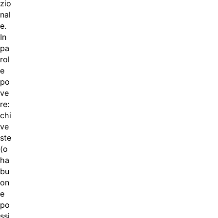
zio
nal
e.
In
pa
rol
e
po
ve
re:
chi
ve
ste
(o
ha
bu
on
e
po
ssi