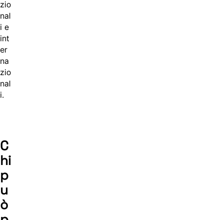
zio
nal
i e
int
er
na
zio
nal
i.
C
hi
p
u
ò
p