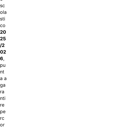
sc
ola
sti
co
20
25
/2
02
6
,
pu
nt
a a
ga
ra
nti
re
pe
rc
or