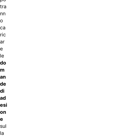
tra
nn
o
ca
ric
ar
e
le
do
m
an
de
di
ad
esi
on
e
sul
la