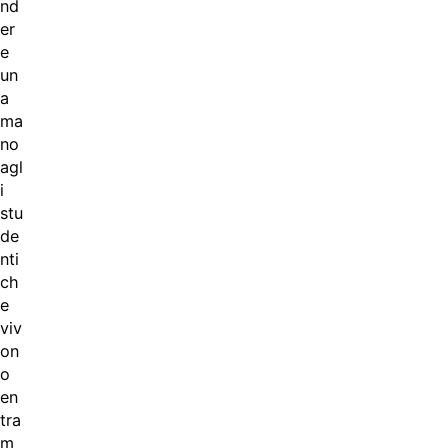
nd
er
e
un
a
ma
no
agl
i
stu
de
nti
ch
e
viv
on
o
en
tra
m