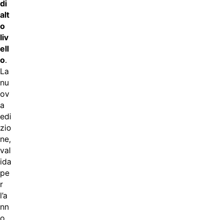
di
alt
o
liv
ell
o
.
La
nu
ov
a
edi
zio
ne,
val
ida
pe
r
l’a
nn
o