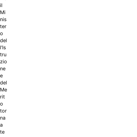
il
Mi
nis
ter
o
del
l’Is
tru
zio
ne
e
del
Me
rit
o
tor
na
a
te