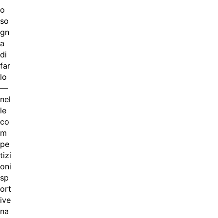
o
so
gn
a
di
far
lo
—
nel
le
co
m
pe
tizi
oni
sp
ort
ive
na