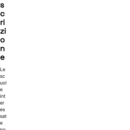
s
c
ri
zi
o
n
e
Le
sc
uol
e
int
er
es
sat
e
po