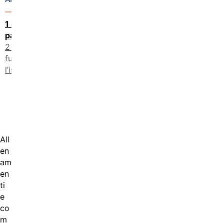
Chi può
partecipare
Come
funziona
l’iscrizione
All
en
am
en
ti
e
co
m