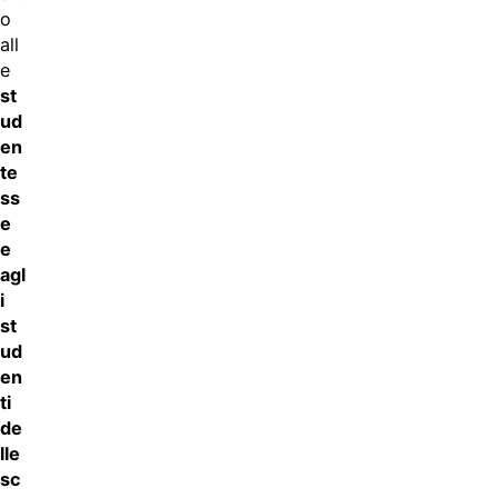
o
all
e
st
ud
en
te
ss
e
e
agl
i
st
ud
en
ti
de
lle
sc