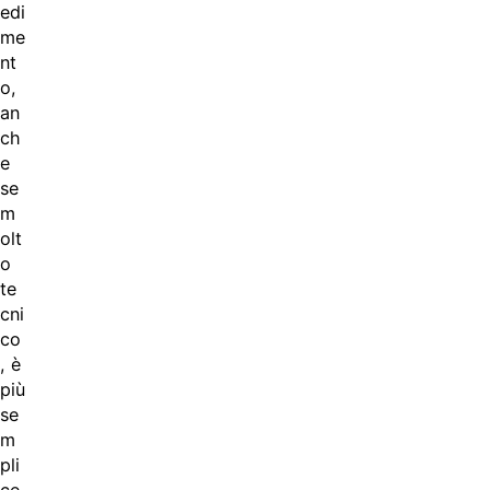
edi
me
nt
o,
an
ch
e
se
m
olt
o
te
cni
co
, è
più
se
m
pli
ce