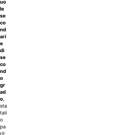
uo
le
se
co
nd
ari
e
di
se
co
nd
o
gr
ad
o
,
sta
tali
o
pa
rit