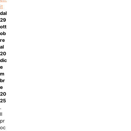
it
dal
29
ott
ob
re
al
20
dic
e
m
br
e
20
25
.
Il
pr
oc