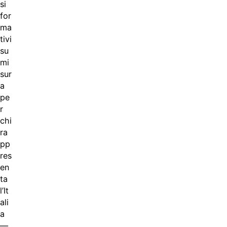
si
for
ma
tivi
su
mi
sur
a
pe
r
chi
ra
pp
res
en
ta
l’It
ali
a
—