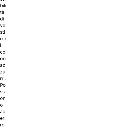
bili
tà
di
ve
sti
re)
i
col
ori
az
zu
rri.
Po
ss
on
o
ad
eri
re