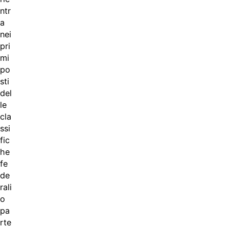
ntr
a
nei
pri
mi
po
sti
del
le
cla
ssi
fic
he
fe
de
rali
o
pa
rte