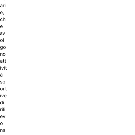
ari
e,
ch
e
sv
ol
go
no
att
ivit
à
sp
ort
ive
di
rili
ev
o
na