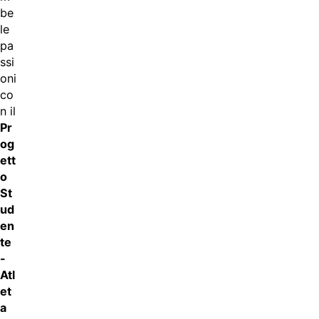
be
le
pa
ssi
oni
co
n il
Pr
og
ett
o
St
ud
en
te
-
Atl
et
a