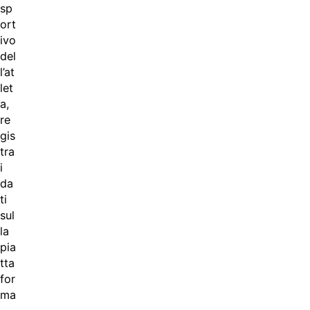
sp
ort
ivo
del
l’at
let
a,
re
gis
tra
i
da
ti
sul
la
pia
tta
for
ma