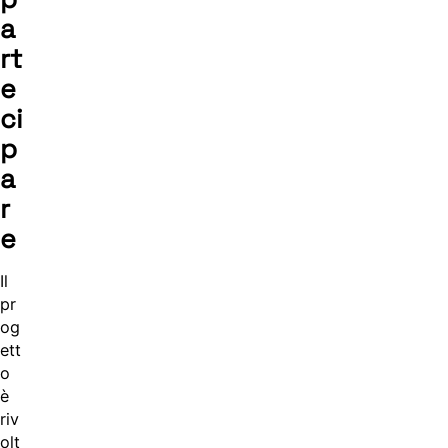
a
rt
e
ci
p
a
r
e
Il
pr
og
ett
o
è
riv
olt