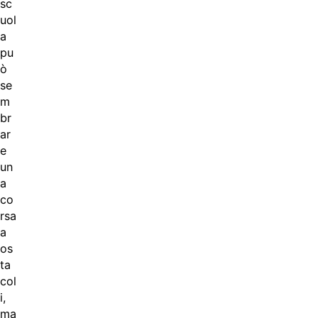
sc
uol
a
pu
ò
se
m
br
ar
e
un
a
co
rsa
a
os
ta
col
i,
ma