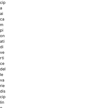
cip
a
ai
ca
m
pi
on
ati
di
ve
rti
ce
del
le
va
rie
dis
cip
lin
e.