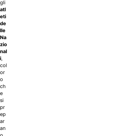
gli
atl
eti
de
lle
Na
zio
nal
i
,
col
or
o
ch
e
si
pr
ep
ar
an
o