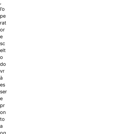
,
l’o
pe
rat
or
e
sc
elt
o
do
vr
à
es
ser
e
pr
on
to
a
og