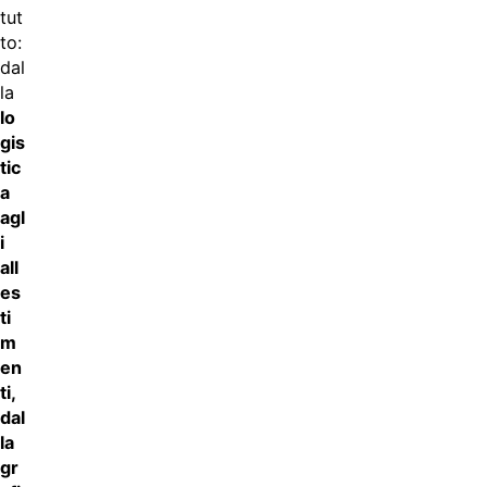
tut
to:
dal
la
lo
gis
tic
a
agl
i
all
es
ti
m
en
ti,
dal
la
gr