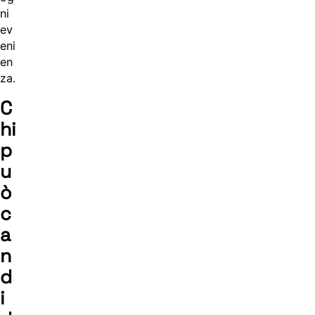
ni
ev
eni
en
za.
C
hi
p
u
ò
c
a
n
d
i