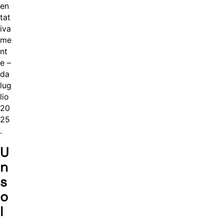
en
tat
iva
me
nt
e –
da
lug
lio
20
25
.
U
n
s
o
l