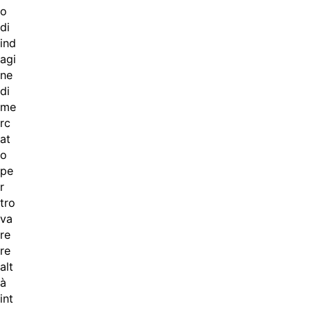
o
di
ind
agi
ne
di
me
rc
at
o
pe
r
tro
va
re
re
alt
à
int