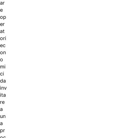
ar
e
op
er
at
ori
ec
on
o
mi
ci
da
inv
ita
re
a
un
a
pr
oc