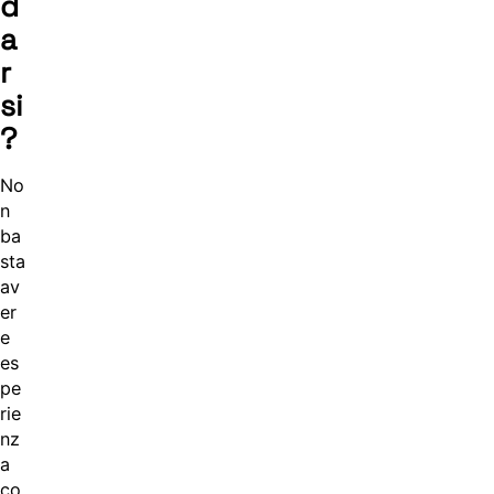
d
a
r
si
?
No
n
ba
sta
av
er
e
es
pe
rie
nz
a
co