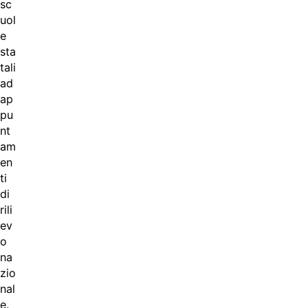
sc
uol
e
sta
tali
ad
ap
pu
nt
am
en
ti
di
rili
ev
o
na
zio
nal
e.