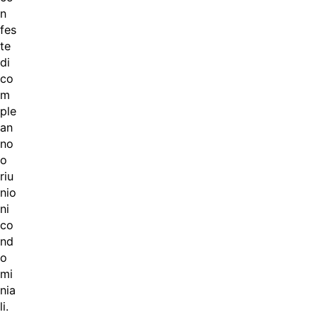
n
fes
te
di
co
m
ple
an
no
o
riu
nio
ni
co
nd
o
mi
nia
li.