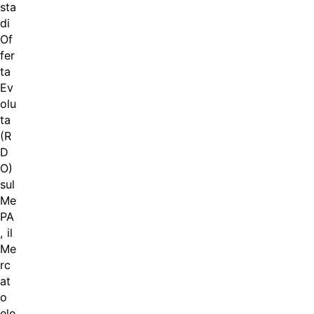
sta
di
Of
fer
ta
Ev
olu
ta
(R
D
O)
sul
Me
PA
, il
Me
rc
at
o
ele