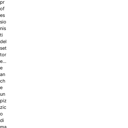
pr
of
es
sio
nis
ti
del
set
tor
e…
e
an
ch
e
un
piz
zic
o
di
ma