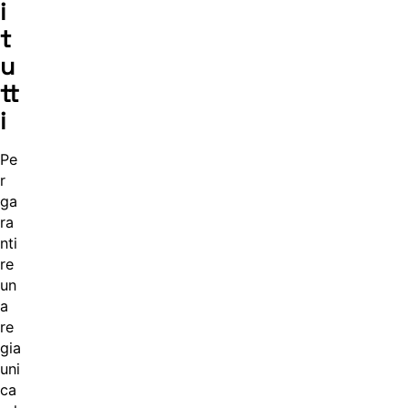
i
t
u
tt
i
Pe
r
ga
ra
nti
re
un
a
re
gia
uni
ca