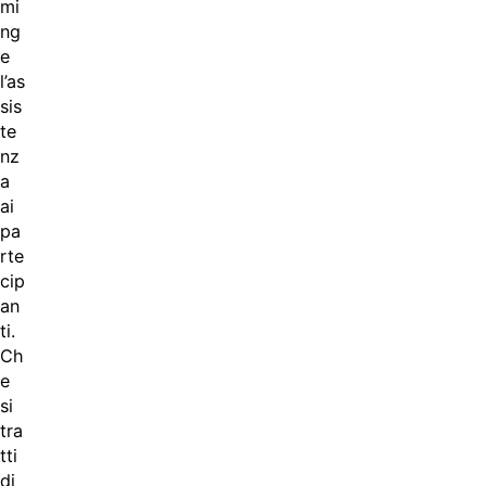
mi
ng
e
l’as
sis
te
nz
a
ai
pa
rte
cip
an
ti.
Ch
e
si
tra
tti
di