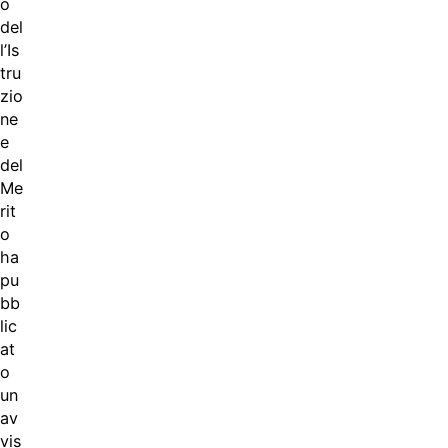
o
del
l’Is
tru
zio
ne
e
del
Me
rit
o
ha
pu
bb
lic
at
o
un
av
vis