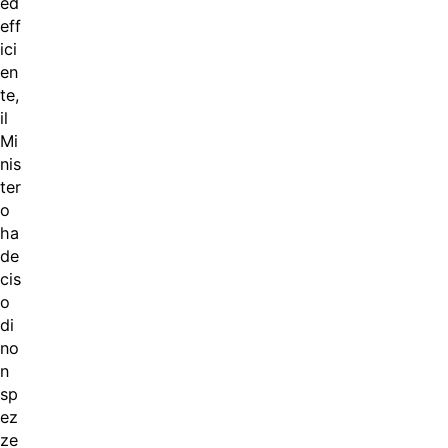
ed
eff
ici
en
te,
il
Mi
nis
ter
o
ha
de
cis
o
di
no
n
sp
ez
ze