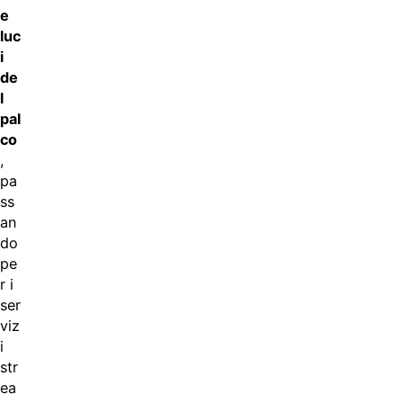
e
luc
i
de
l
pal
co
,
pa
ss
an
do
pe
r i
ser
viz
i
str
ea