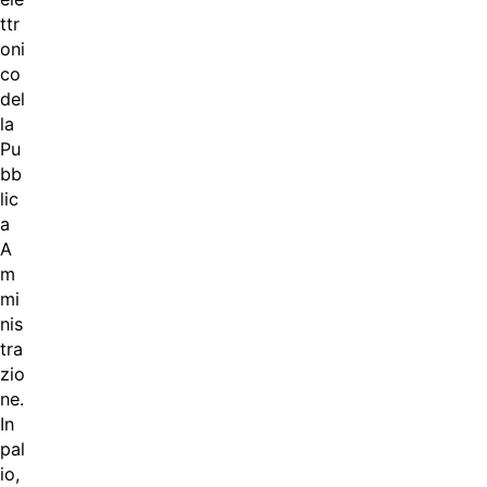
ttr
oni
co
del
la
Pu
bb
lic
a
A
m
mi
nis
tra
zio
ne.
In
pal
io,