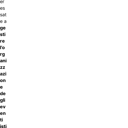
er
es
sat
e a
ge
sti
re
l’o
rg
ani
zz
azi
on
e
de
gli
ev
en
ti
isti