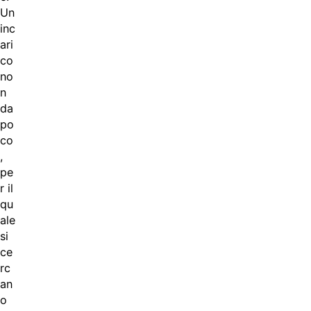
Un
inc
ari
co
no
n
da
po
co
,
pe
r il
qu
ale
si
ce
rc
an
o