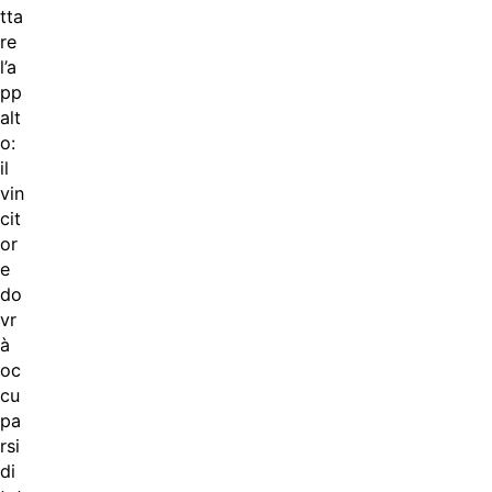
tta
re
l’a
pp
alt
o:
il
vin
cit
or
e
do
vr
à
oc
cu
pa
rsi
di