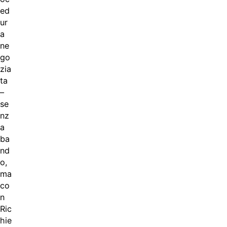
ed
ur
a
ne
go
zia
ta
–
se
nz
a
ba
nd
o,
ma
co
n
Ric
hie