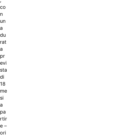
,
co
n
un
a
du
rat
a
pr
evi
sta
di
18
me
si
a
pa
rtir
e –
ori