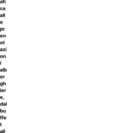
afi
ca
all
e
pr
en
ot
azi
on
i
alb
er
gh
ier
e,
dal
bu
ffe
t
all