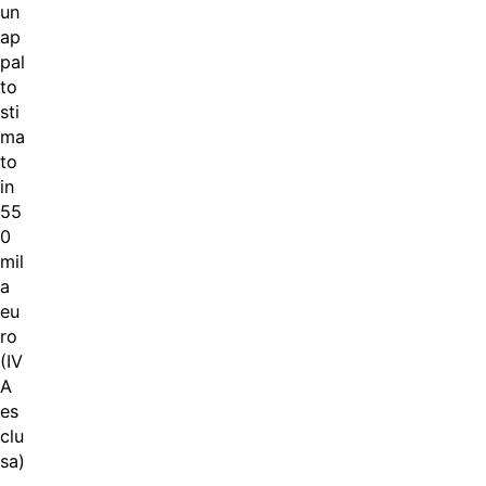
un
ap
pal
to
sti
ma
to
in
55
0
mil
a
eu
ro
(IV
A
es
clu
sa)