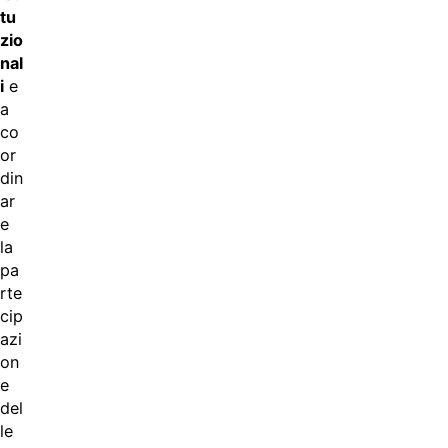
tu
zio
nal
i
e
a
co
or
din
ar
e
la
pa
rte
cip
azi
on
e
del
le