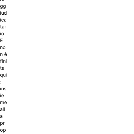
gg
iud
ica
tar
io.
E
no
n è
fini
ta
qui
:
ins
ie
me
all
a
pr
op