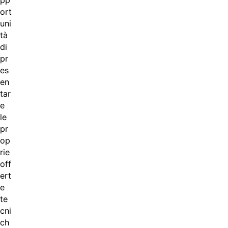
pp
ort
uni
tà
di
pr
es
en
tar
e
le
pr
op
rie
off
ert
e
te
cni
ch