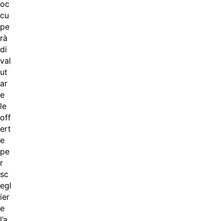
oc
cu
pe
rà
di
val
ut
ar
e
le
off
ert
e
pe
r
sc
egl
ier
e
l’a