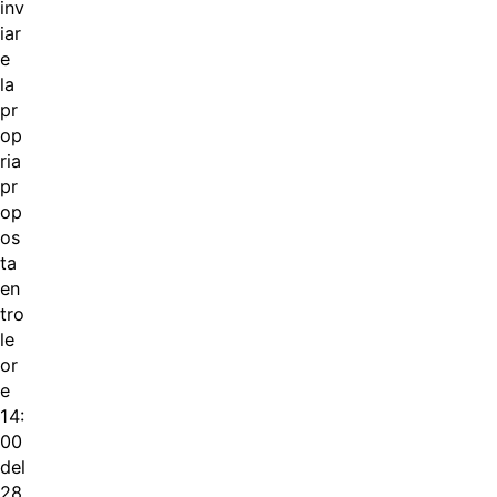
inv
iar
e
la
pr
op
ria
pr
op
os
ta
en
tro
le
or
e
14:
00
del
28