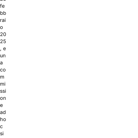
fe
bb
rai
o
20
25
, e
un
a
co
m
mi
ssi
on
e
ad
ho
c
si