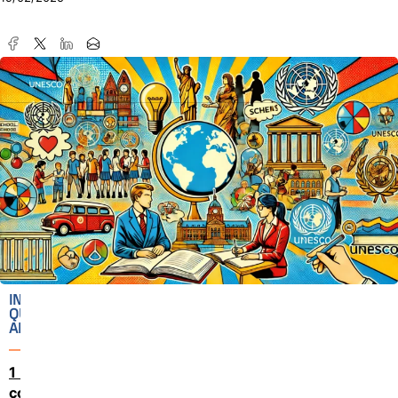
IN
QUESTO
ARTICOLO
Di
cosa