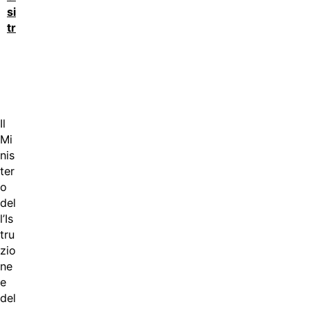
si
tratta?
Il
Mi
nis
ter
o
del
l’Is
tru
zio
ne
e
del