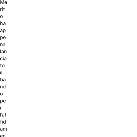
Me
rit
o
ha
ap
pe
na
lan
cia
to
il
ba
nd
o
pe
r
l’af
fid
am
en