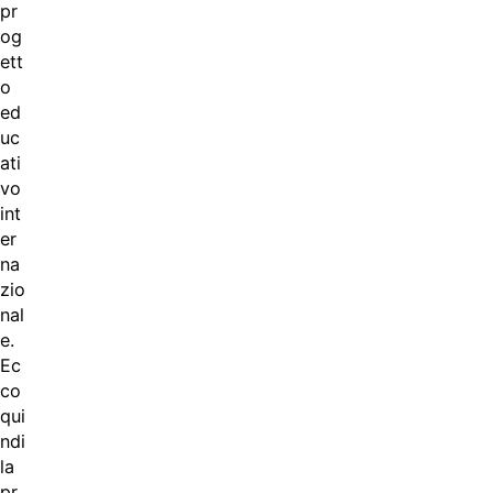
pr
og
ett
o
ed
uc
ati
vo
int
er
na
zio
nal
e.
Ec
co
qui
ndi
la
pr