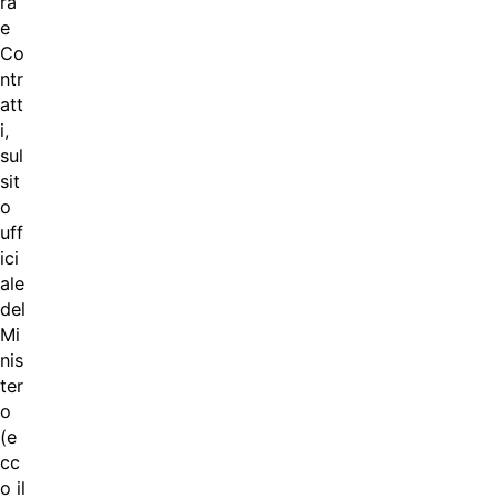
ra
e
Co
ntr
att
i,
sul
sit
o
uff
ici
ale
del
Mi
nis
ter
o
(e
cc
o il