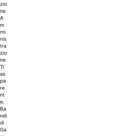
zio
ne
A
m
mi
nis
tra
zio
ne
Tr
as
pa
re
nt
e,
Ba
ndi
di
Ga