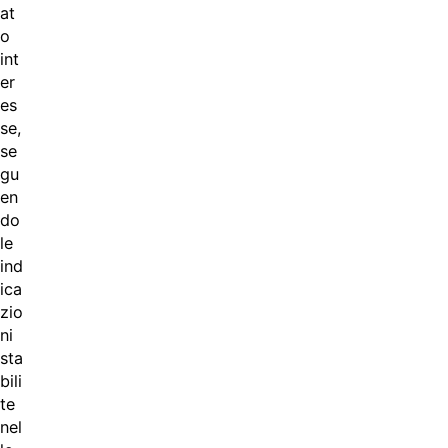
at
o
int
er
es
se,
se
gu
en
do
le
ind
ica
zio
ni
sta
bili
te
nel