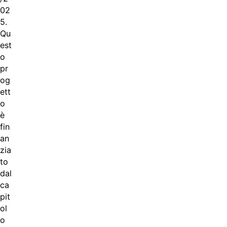
02
5.
Qu
est
o
pr
og
ett
o
è
fin
an
zia
to
dal
ca
pit
ol
o