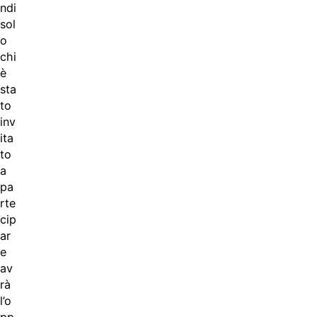
ndi
sol
o
chi
è
sta
to
inv
ita
to
a
pa
rte
cip
ar
e
av
rà
l’o