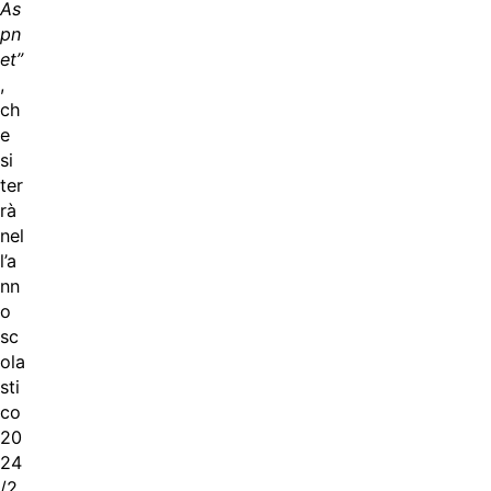
As
pn
et”
,
ch
e
si
ter
rà
nel
l’a
nn
o
sc
ola
sti
co
20
24
/2