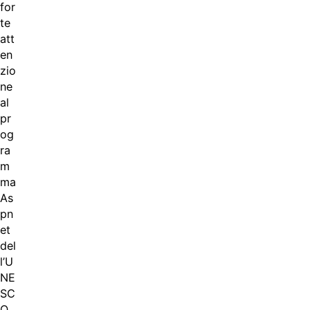
for
te
att
en
zio
ne
al
pr
og
ra
m
ma
As
pn
et
del
l’U
NE
SC
O.