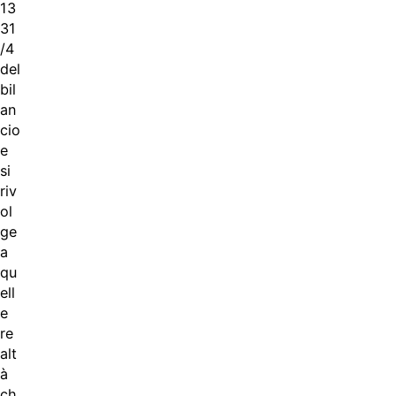
13
31
/4
del
bil
an
cio
e
si
riv
ol
ge
a
qu
ell
e
re
alt
à
ch