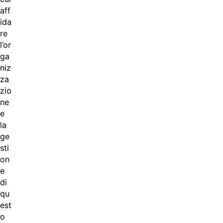
aff
ida
re
l’or
ga
niz
za
zio
ne
e
la
ge
sti
on
e
di
qu
est
o