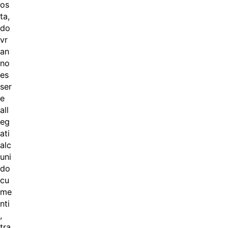
os
ta,
do
vr
an
no
es
ser
e
all
eg
ati
alc
uni
do
cu
me
nti
,
tra