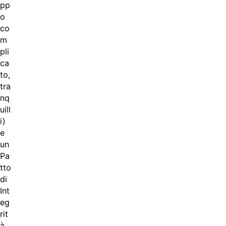
pp
o
co
m
pli
ca
to,
tra
nq
uill
i)
e
un
Pa
tto
di
Int
eg
rit
à