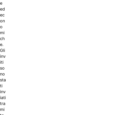
e
ed
ec
on
o
mi
ch
e.
Gli
inv
iti
so
no
sta
ti
inv
iati
tra
mi