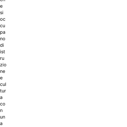
e
si
oc
cu
pa
no
di
ist
ru
zio
ne
e
cul
tur
a
co
n
un
a