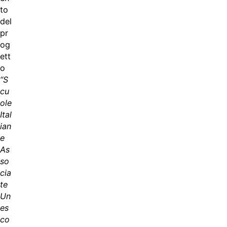
to
del
pr
og
ett
o
“S
cu
ole
Ital
ian
e
As
so
cia
te
Un
es
co