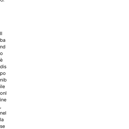
Il
ba
nd
o
è
dis
po
nib
ile
onl
ine
,
nel
la
se