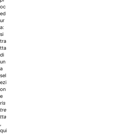
oc
ed
ur
a:
si
tra
tta
di
un
a
sel
ezi
on
e
ris
tre
tta
,
qui