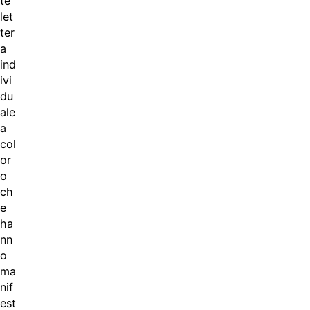
te
let
ter
a
ind
ivi
du
ale
a
col
or
o
ch
e
ha
nn
o
ma
nif
est