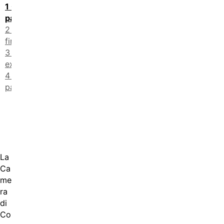
Chi può
partecipare
Cosa si
finanzia
Bonus
extra
Come
partecipare
La
Ca
me
ra
di
Co