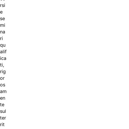
rsi
e
se
mi
na
ri
qu
alif
ica
ti,
rig
or
os
am
en
te
sul
ter
rit