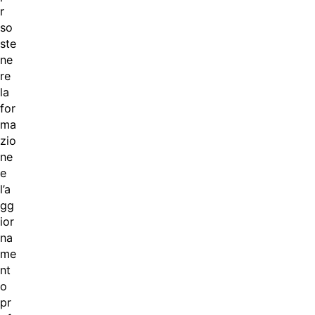
r
so
ste
ne
re
la
for
ma
zio
ne
e
l’a
gg
ior
na
me
nt
o
pr