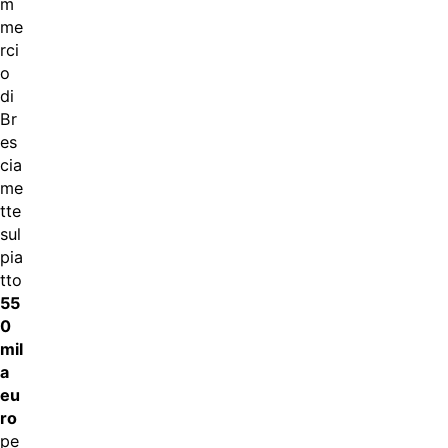
m
me
rci
o
di
Br
es
cia
me
tte
sul
pia
tto
55
0
mil
a
eu
ro
pe