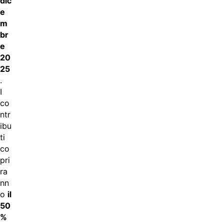
dic
e
m
br
e
20
25
.
I
co
ntr
ibu
ti
co
pri
ra
nn
o
il
50
%