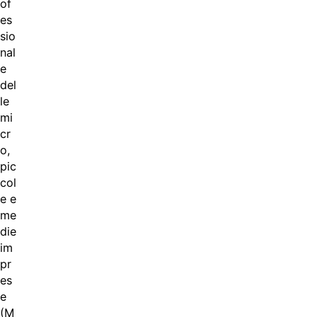
of
es
sio
nal
e
del
le
mi
cr
o,
pic
col
e e
me
die
im
pr
es
e
(M