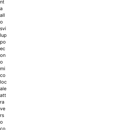
nt
a
all
o
svi
lup
po
ec
on
o
mi
co
loc
ale
att
ra
ve
rs
o
co