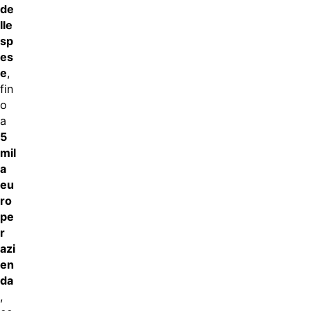
de
lle
sp
es
e
,
fin
o
a
5
mil
a
eu
ro
pe
r
azi
en
da
,