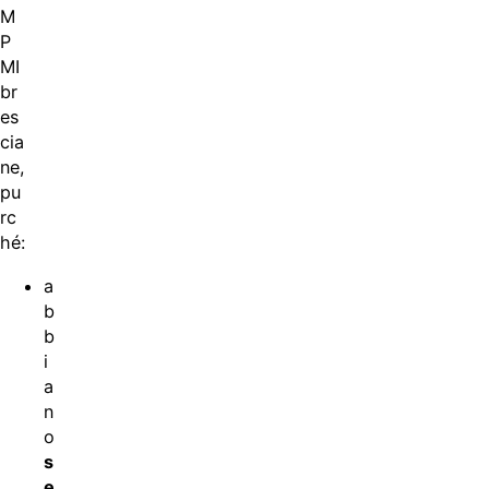
M
P
MI
br
es
cia
ne,
pu
rc
hé:
a
b
b
i
a
n
o
s
e