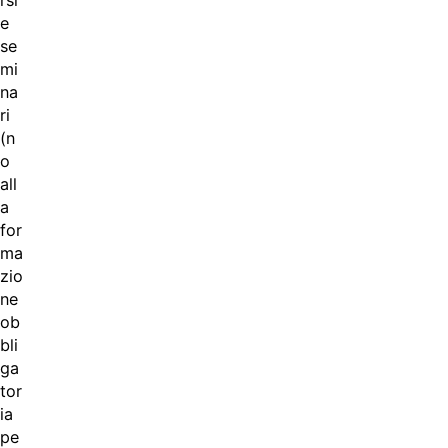
e
se
mi
na
ri
(n
o
all
a
for
ma
zio
ne
ob
bli
ga
tor
ia
pe