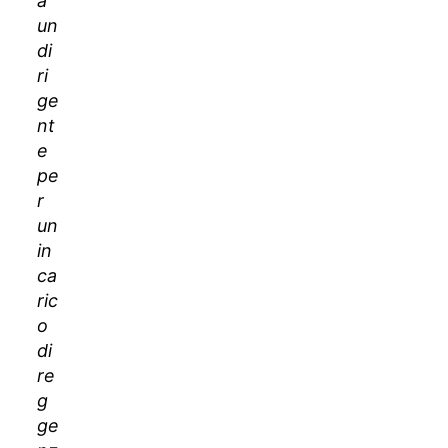
a
un
di
ri
ge
nt
e
pe
r
un
in
ca
ric
o
di
re
g
ge