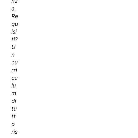
nz
a.
Re
qu
isi
ti?
U
n
cu
rri
cu
lu
m
di
tu
tt
o
ris