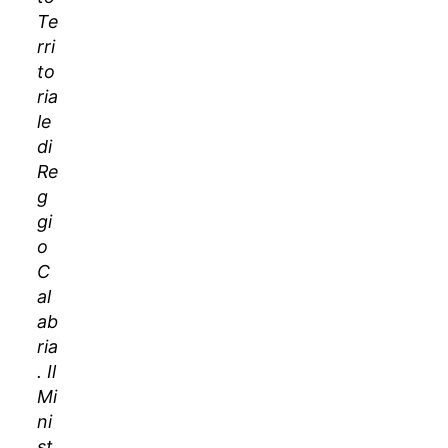
Te
rri
to
ria
le
di
Re
g
gi
o
C
al
ab
ria
. Il
Mi
ni
st