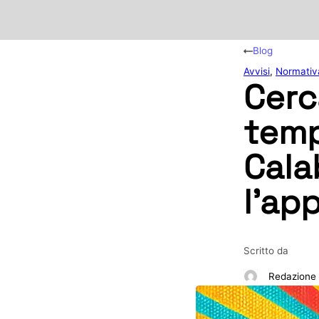
Blog
Avvisi
,
Normativ
Cerc
temp
Calab
l’ap
Scritto da
Redazione