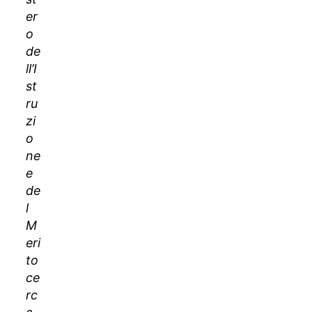
er
o
de
ll’I
st
ru
zi
o
ne
e
de
l
M
eri
to
ce
rc