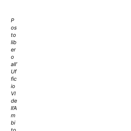
ARTICOLO
Chi può
P
candidarsi?
os
Cosa
to
serve per
lib
partecipare?
er
Come
o
verrà scelto
all’
il reggente?
Uf
fic
io
VI
de
ll’A
m
bi
to