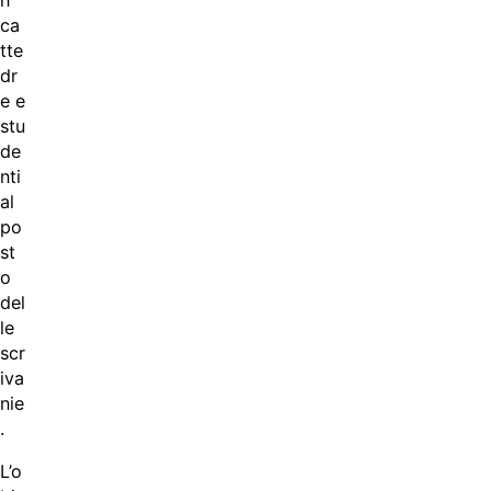
ca
tte
dr
e e
stu
de
nti
al
po
st
o
del
le
scr
iva
nie
.
L’o