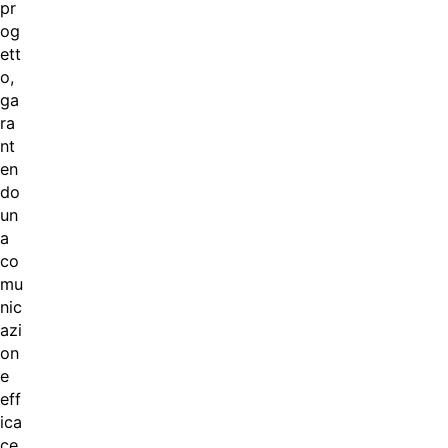
pr
og
ett
o,
ga
ra
nt
en
do
un
a
co
mu
nic
azi
on
e
eff
ica
ce