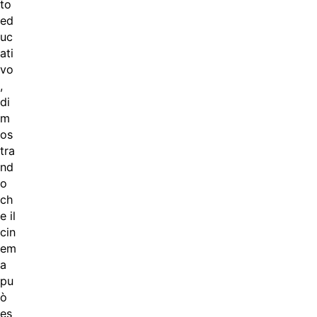
to
ed
uc
ati
vo
,
di
m
os
tra
nd
o
ch
e il
cin
em
a
pu
ò
es