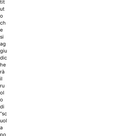
tit
ut
o
ch
e
si
ag
giu
dic
he
rà
il
ru
ol
o
di
“sc
uol
a
po