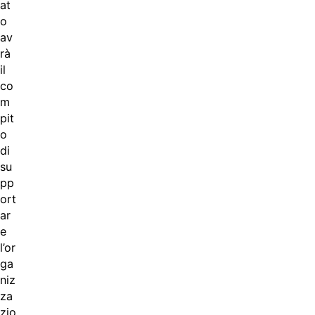
at
o
av
rà
il
co
m
pit
o
di
su
pp
ort
ar
e
l’or
ga
niz
za
zio