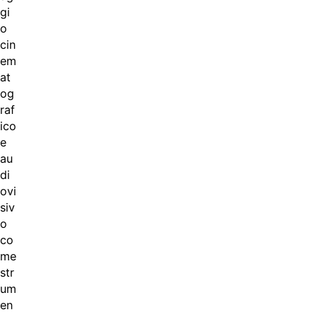
gi
o
cin
em
at
og
raf
ico
e
au
di
ovi
siv
o
co
me
str
um
en