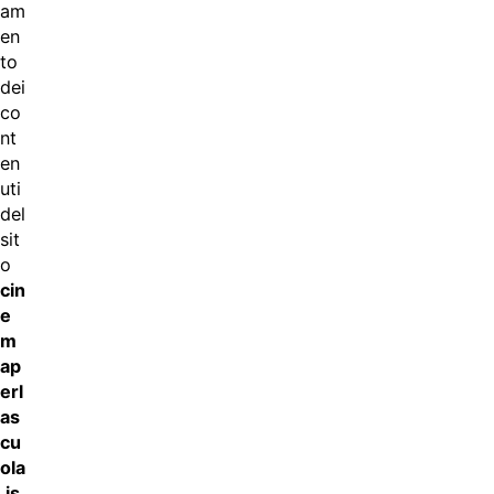
am
en
to
dei
co
nt
en
uti
del
sit
o
cin
e
m
ap
erl
as
cu
ola
.is