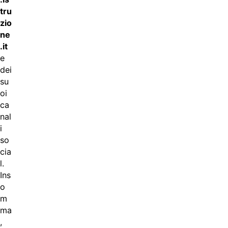
tru
zio
ne
.it
e
dei
su
oi
ca
nal
i
so
cia
l.
Ins
o
m
ma
,