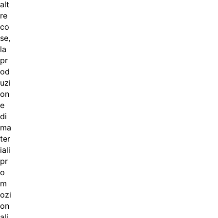
alt
re
co
se,
la
pr
od
uzi
on
e
di
ma
ter
iali
pr
o
m
ozi
on
ali,