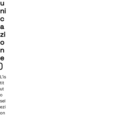
u
ni
c
a
zi
o
n
e
)
L’is
tit
ut
o
sel
ezi
on