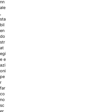
nn
ale
,
sta
bil
en
do
str
at
egi
e e
azi
oni
pe
r
far
co
no
sc
er