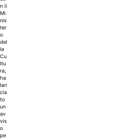
n il
Mi
nis
ter
o
del
la
Cu
ltu
ra,
ha
lan
cia
to
un
av
vis
o
pe