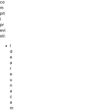
co
m
pit
i
pr
evi
sti:
I
d
e
a
r
e
u
n
a
c
a
m