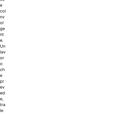
e
coi
nv
ol
ge
nt
e.
Un
lav
or
o
ch
e
pr
ev
ed
e,
tra
le