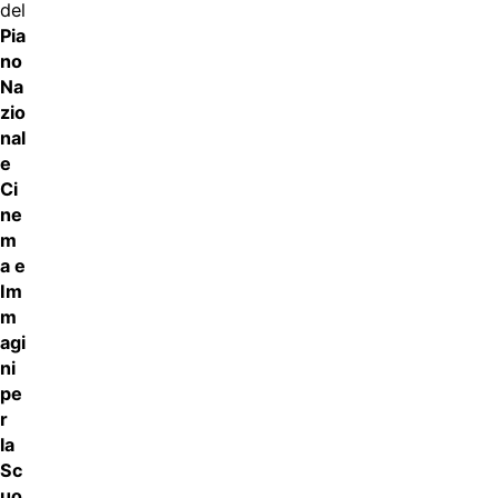
del
Pia
no
Na
zio
nal
e
Ci
ne
m
a e
Im
m
agi
ni
pe
r
la
Sc
uo