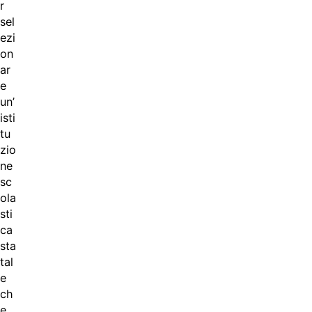
r
sel
ezi
on
ar
e
un’
isti
tu
zio
ne
sc
ola
sti
ca
sta
tal
e
ch
e