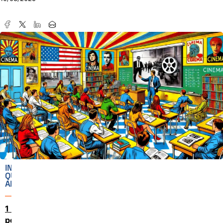
IN
QUESTO
ARTICOLO
Una scuola
per il cinema (e