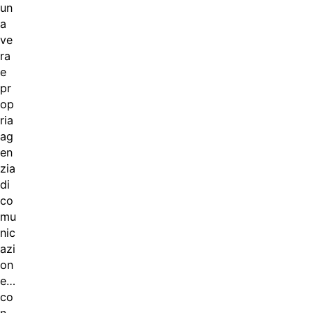
un
a
ve
ra
e
pr
op
ria
ag
en
zia
di
co
mu
nic
azi
on
e…
co
n