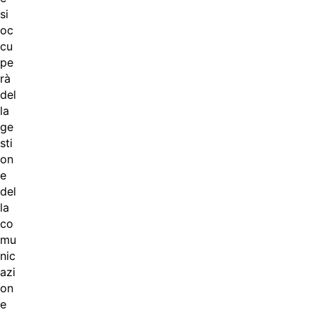
si
oc
cu
pe
rà
del
la
ge
sti
on
e
del
la
co
mu
nic
azi
on
e