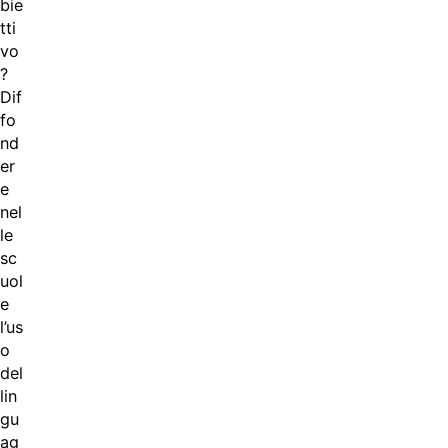
bie
tti
vo
?
Dif
fo
nd
er
e
nel
le
sc
uol
e
l’us
o
del
lin
gu
ag