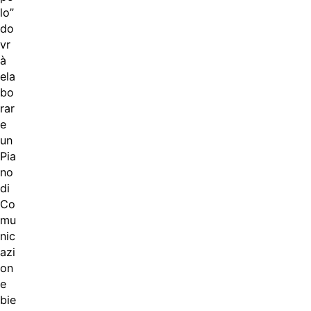
lo”
do
vr
à
ela
bo
rar
e
un
Pia
no
di
Co
mu
nic
azi
on
e
bie