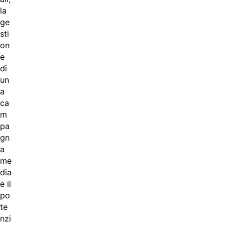
la
ge
sti
on
e
di
un
a
ca
m
pa
gn
a
me
dia
e il
po
te
nzi