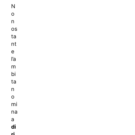
N
o
n
os
ta
nt
e
l’a
m
bi
ta
n
o
mi
na
a
di
ri