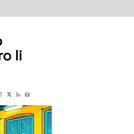
o
o li