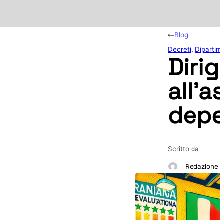
Blog
Decreti
,
Dipartim
Diri
all’a
dep
Scritto da
Redazione