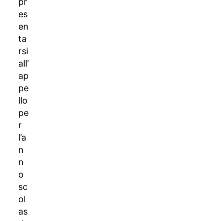
pr
es
en
ta
rsi
all’
ap
pe
llo
pe
r
l’a
n
n
o
sc
ol
as