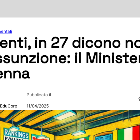
entali
genti, in 27 dicono n
ssunzione: il Minister
enna
Pubblicato il
 EduCorp
11/04/2025