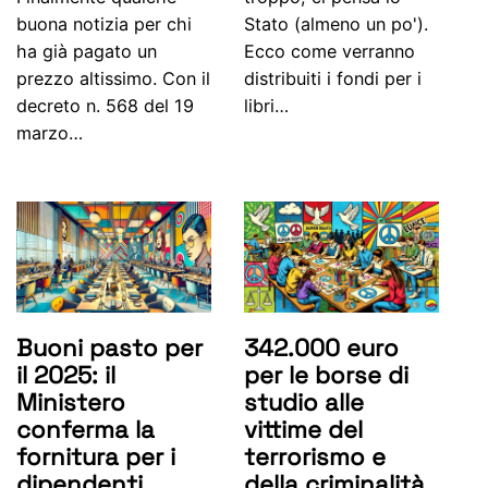
buona notizia per chi
Stato (almeno un po').
ha già pagato un
Ecco come verranno
prezzo altissimo. Con il
distribuiti i fondi per i
decreto n. 568 del 19
libri…
marzo…
Buoni pasto per
342.000 euro
il 2025: il
per le borse di
Ministero
studio alle
conferma la
vittime del
fornitura per i
terrorismo e
dipendenti
della criminalità