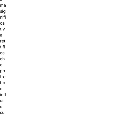
ma
sig
nifi
ca
tiv
a
ret
tifi
ca
ch
e
po
tre
bb
e
infl
uir
e
su