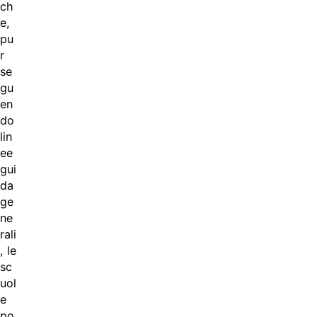
ch
e,
pu
r
se
gu
en
do
lin
ee
gui
da
ge
ne
rali
, le
sc
uol
e
po