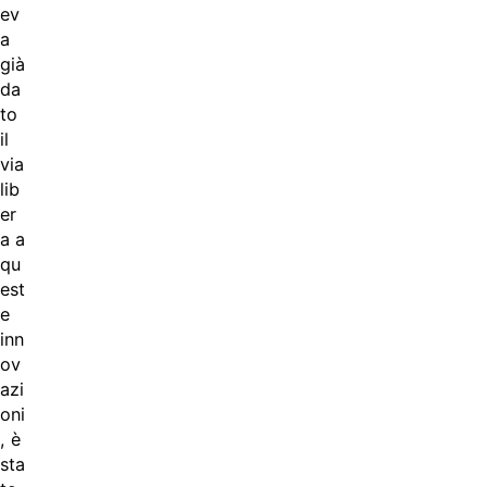
ev
a
già
da
to
il
via
lib
er
a a
qu
est
e
inn
ov
azi
oni
, è
sta