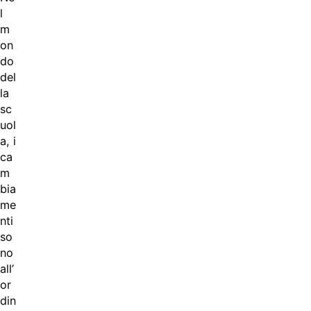
l
m
on
do
del
la
sc
uol
a, i
ca
m
bia
me
nti
so
no
all’
or
din