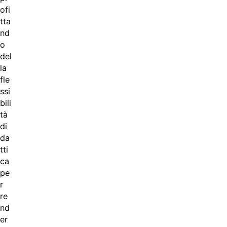
ofi
tta
nd
o
del
la
fle
ssi
bili
tà
di
da
tti
ca
pe
r
re
nd
er