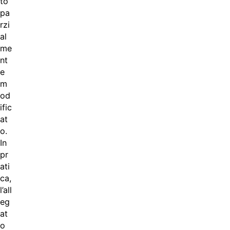
to
pa
rzi
al
me
nt
e
m
od
ific
at
o.
In
pr
ati
ca,
l’all
eg
at
o