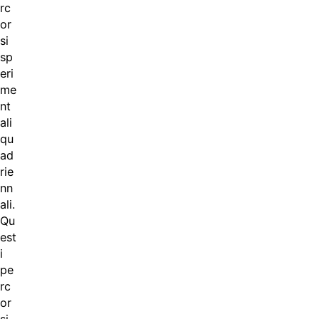
rc
or
si
sp
eri
me
nt
ali
qu
ad
rie
nn
ali.
Qu
est
i
pe
rc
or
si,