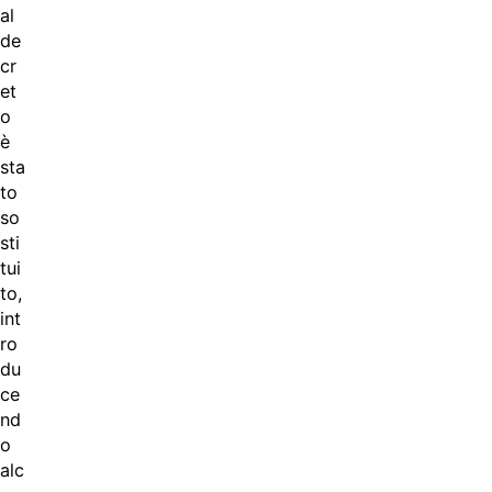
al
de
cr
et
o
è
sta
to
so
sti
tui
to,
int
ro
du
ce
nd
o
alc