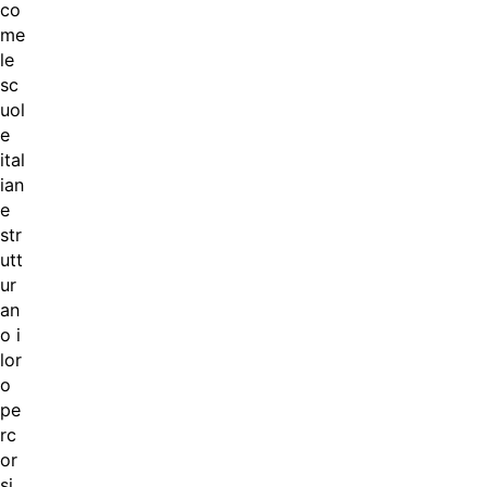
co
me
le
sc
uol
e
ital
ian
e
str
utt
ur
an
o i
lor
o
pe
rc
or
si