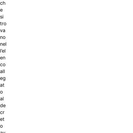
ch
e
si
tro
va
no
nel
l’el
en
co
all
eg
at
o
al
de
cr
et
o
av