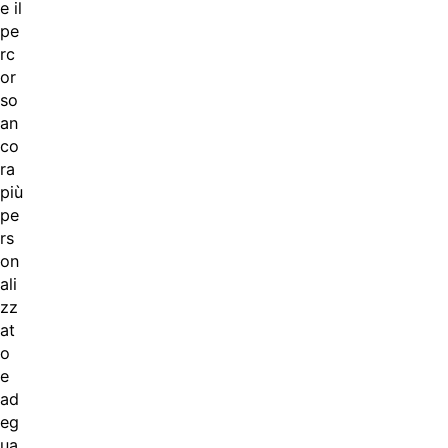
e il
pe
rc
or
so
an
co
ra
più
pe
rs
on
ali
zz
at
o
e
ad
eg
ua