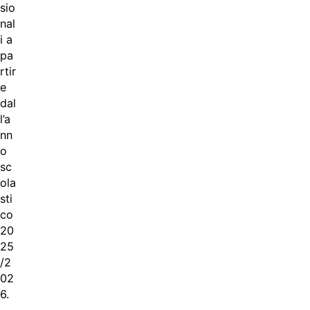
sio
nal
i a
pa
rtir
e
dal
l’a
nn
o
sc
ola
sti
co
20
25
/2
02
6.