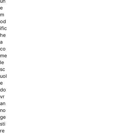
un
e
m
od
ific
he
a
co
me
le
sc
uol
e
do
vr
an
no
ge
sti
re