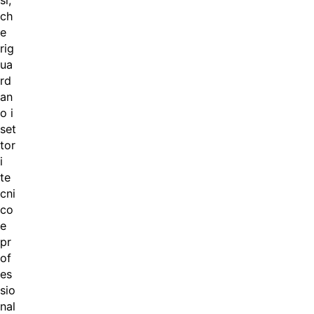
ch
e
rig
ua
rd
an
o i
set
tor
i
te
cni
co
e
pr
of
es
sio
nal