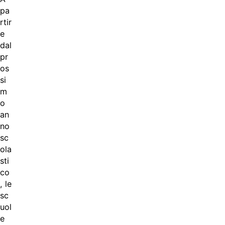
pa
rtir
e
dal
pr
os
si
m
o
an
no
sc
ola
sti
co
, le
sc
uol
e