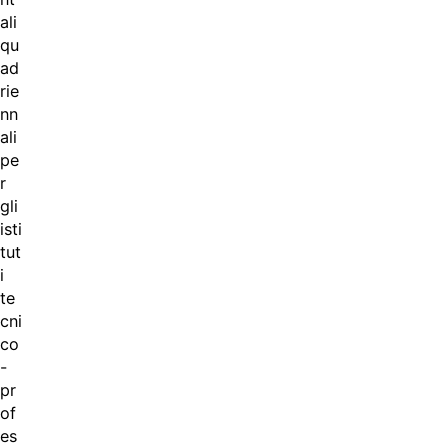
ali
qu
ad
rie
nn
ali
pe
r
gli
isti
tut
i
te
cni
co
-
pr
of
es