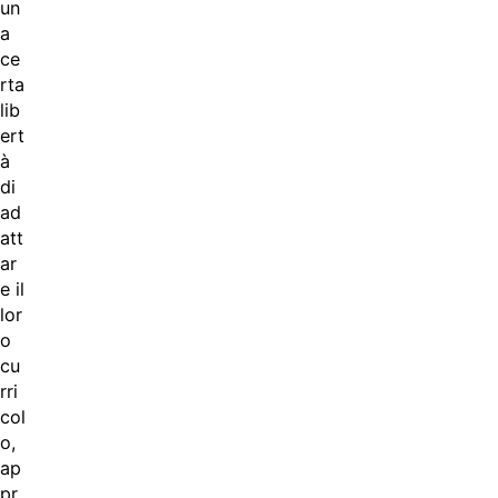
un
a
ce
rta
lib
ert
à
di
ad
att
ar
e il
lor
o
cu
rri
col
o,
ap
pr