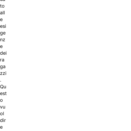
to
all
e
esi
ge
nz
e
dei
ra
ga
zzi
.
Qu
est
o
vu
ol
dir
e