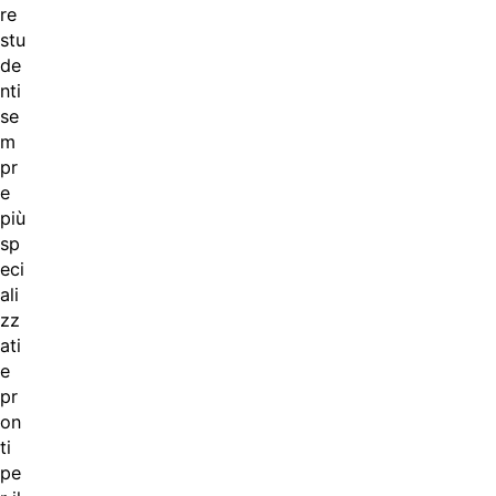
re
stu
de
nti
se
m
pr
e
più
sp
eci
ali
zz
ati
e
pr
on
ti
pe