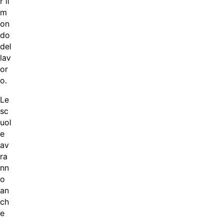
r il
m
on
do
del
lav
or
o.
Le
sc
uol
e
av
ra
nn
o
an
ch
e