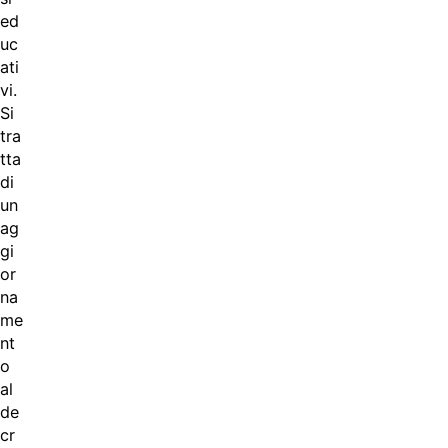
ed
uc
ati
vi.
Si
tra
tta
di
un
ag
gi
or
na
me
nt
o
al
de
cr