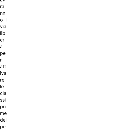
ra
nn
o il
via
lib
er
a
pe
r
att
iva
re
le
cla
ssi
pri
me
dei
pe