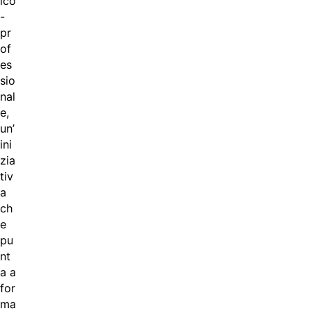
ico
-
pr
of
es
sio
nal
e,
un’
ini
zia
tiv
a
ch
e
pu
nt
a a
for
ma