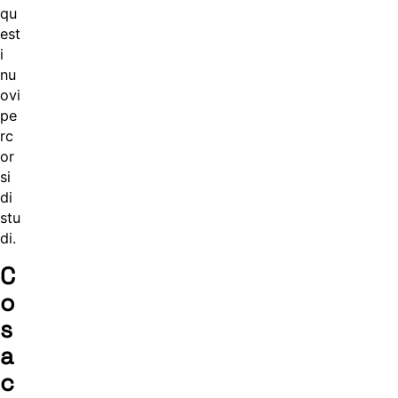
qu
est
i
nu
ovi
pe
rc
or
si
di
stu
di.
C
o
s
a
c