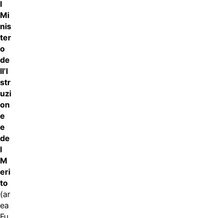
l
Mi
nis
ter
o
de
ll’I
str
uzi
on
e
e
de
l
M
eri
to
(ar
ea
Fu