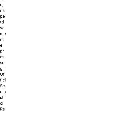
e,
ris
pe
tti
va
me
nt
e
pr
es
so
gli
Uf
fici
Sc
ola
sti
ci
Re