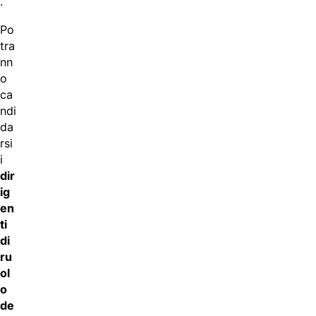
.
Po
tra
nn
o
ca
ndi
da
rsi
i
dir
ig
en
ti
di
ru
ol
o
de