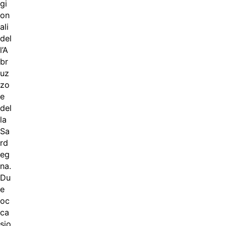
gi
on
ali
del
l’A
br
uz
zo
e
del
la
Sa
rd
eg
na.
Du
e
oc
ca
sio