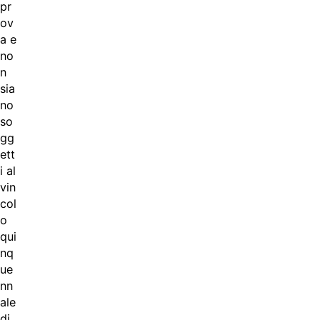
pr
ov
a e
no
n
sia
no
so
gg
ett
i al
vin
col
o
qui
nq
ue
nn
ale
di