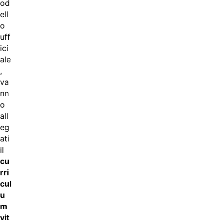
od
ell
o
uff
ici
ale
,
va
nn
o
all
eg
ati
il
cu
rri
cul
u
m
vit