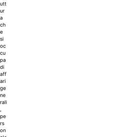
utt
ur
a
ch
e
si
oc
cu
pa
di
aff
ari
ge
ne
rali
,
pe
rs
on