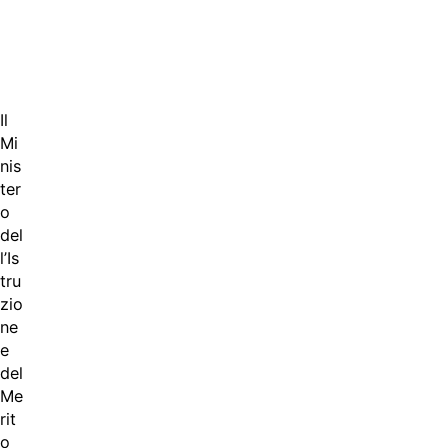
Il
Mi
nis
ter
o
del
l’Is
tru
zio
ne
e
del
Me
rit
o