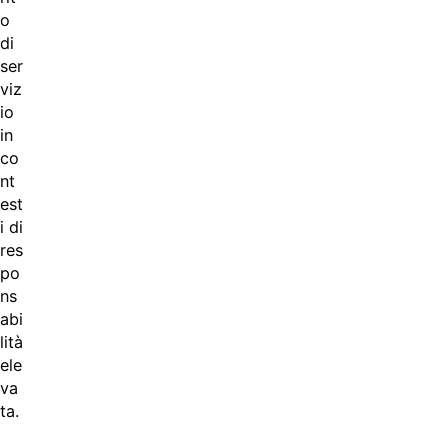
o
di
ser
viz
io
in
co
nt
est
i di
res
po
ns
abi
lità
ele
va
ta.