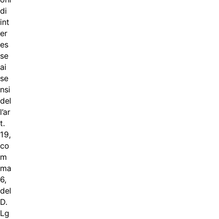
di
int
er
es
se
ai
se
nsi
del
l’ar
t.
19,
co
m
ma
6,
del
D.
Lg