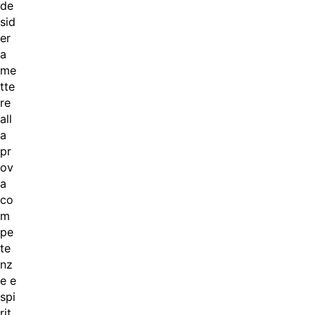
de
sid
er
a
me
tte
re
all
a
pr
ov
a
co
m
pe
te
nz
e e
spi
rit