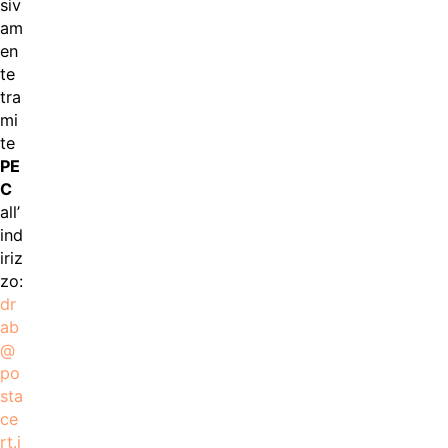
siv
am
en
te
tra
mi
te
PE
C
all’
ind
iriz
zo:
dr
ab
@
po
sta
ce
rt.i