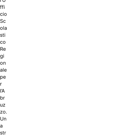
l’U
ffi
cio
Sc
ola
sti
co
Re
gi
on
ale
pe
r
l’A
br
uz
zo.
Un
a
str