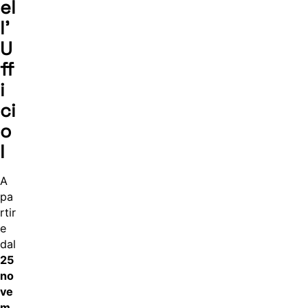
el
l’
U
ff
i
ci
o
I
A
pa
rtir
e
dal
25
no
ve
m