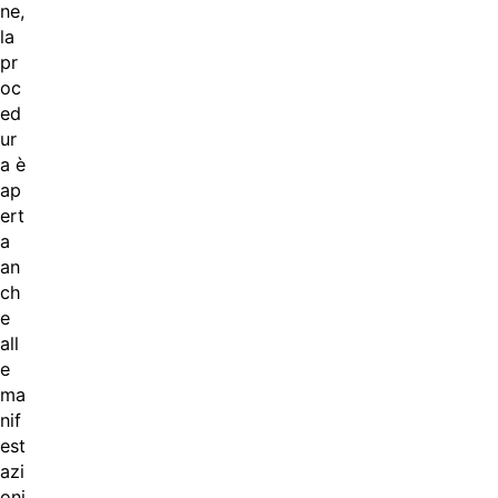
ne,
la
pr
oc
ed
ur
a è
ap
ert
a
an
ch
e
all
e
ma
nif
est
azi
oni