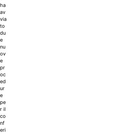
ha
av
via
to
du
e
nu
ov
e
pr
oc
ed
ur
e
pe
r il
co
nf
eri