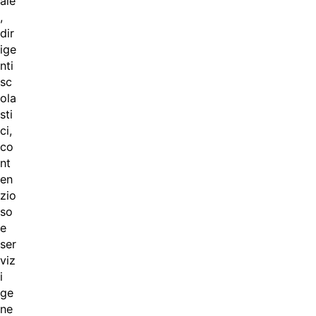
ale
,
dir
ige
nti
sc
ola
sti
ci,
co
nt
en
zio
so
e
ser
viz
i
ge
ne