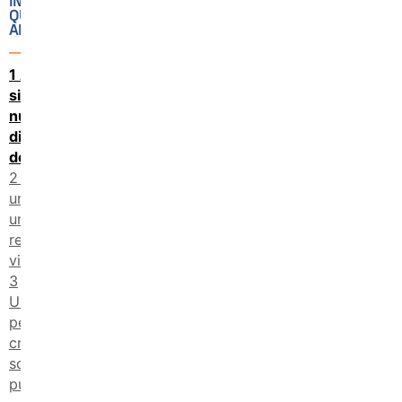
IN
QUESTO
ARTICOLO
Abruzzo:
si cerca il
nuovo
direttore
dell’Ufficio I
Sardegna:
un incarico e
una
reggenza in
vista
Un’occasione
per chi
crede nella
scuola
pubblica