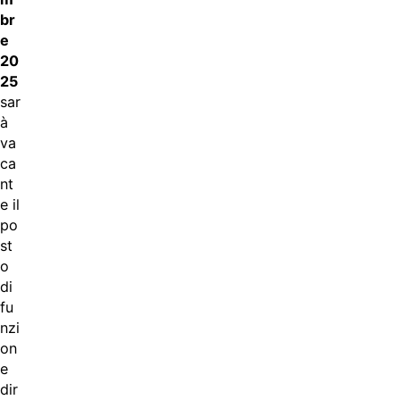
br
e
20
25
sar
à
va
ca
nt
e il
po
st
o
di
fu
nzi
on
e
dir