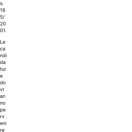
s.
16
5/
20
01.
Le
ca
ndi
da
tur
e
do
vr
an
no
pe
rv
eni
re