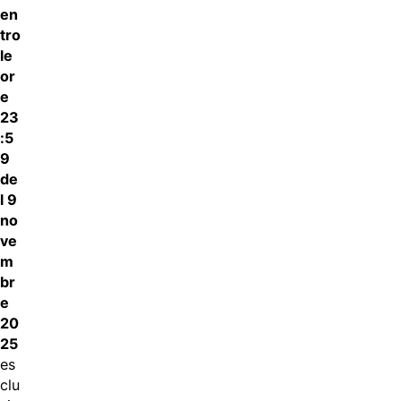
en
tro
le
or
e
23
:5
9
de
l 9
no
ve
m
br
e
20
25
es
clu