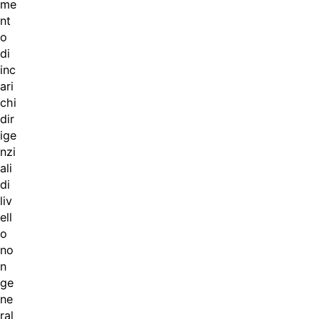
me
nt
o
di
inc
ari
chi
dir
ige
nzi
ali
di
liv
ell
o
no
n
ge
ne
ral