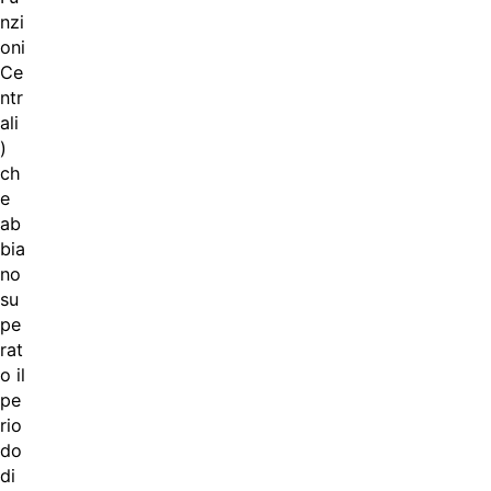
nzi
oni
Ce
ntr
ali
)
ch
e
ab
bia
no
su
pe
rat
o il
pe
rio
do
di