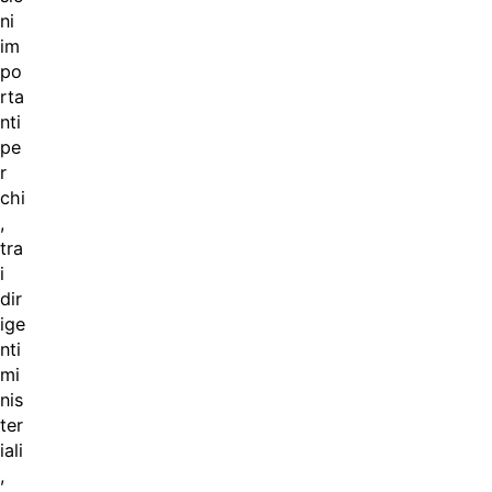
ni
im
po
rta
nti
pe
r
chi
,
tra
i
dir
ige
nti
mi
nis
ter
iali
,