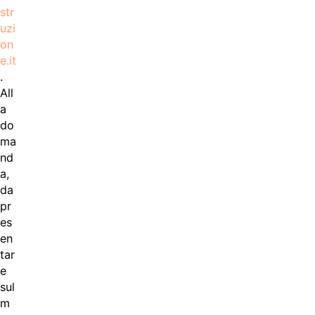
str
uzi
on
e.it
.
All
a
do
ma
nd
a,
da
pr
es
en
tar
e
sul
m