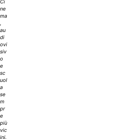
Ci
ne
ma
,
au
di
ovi
siv
o
e
sc
uol
a
se
m
pr
e
più
vic
ini.