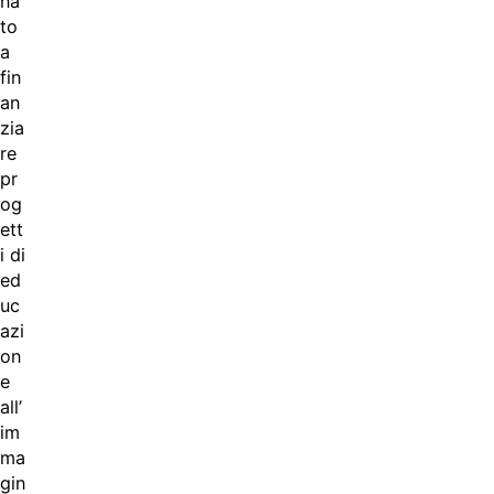
na
to
a
fin
an
zia
re
pr
og
ett
i di
ed
uc
azi
on
e
all’
im
ma
gin