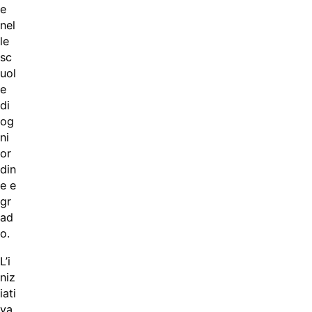
e
nel
le
sc
uol
e
di
og
ni
or
din
e e
gr
ad
o.
L’i
niz
iati
va