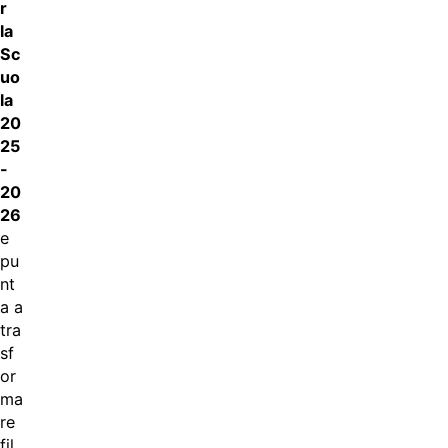
r
la
Sc
uo
la
20
25
-
20
26
e
pu
nt
a a
tra
sf
or
ma
re
fil