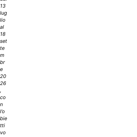
13
lug
lio
al
18
set
te
m
br
e
20
26
,
co
n
l’o
bie
tti
vo