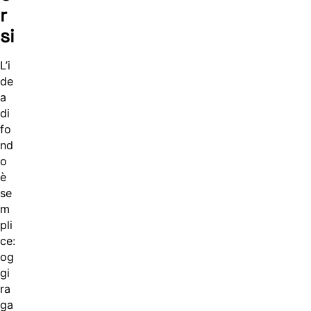
r
si
L’i
de
a
di
fo
nd
o
è
se
m
pli
ce:
og
gi
ra
ga