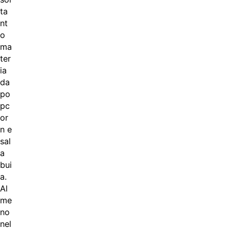
ta
nt
o
ma
ter
ia
da
po
pc
or
n e
sal
a
bui
a.
Al
me
no
nel