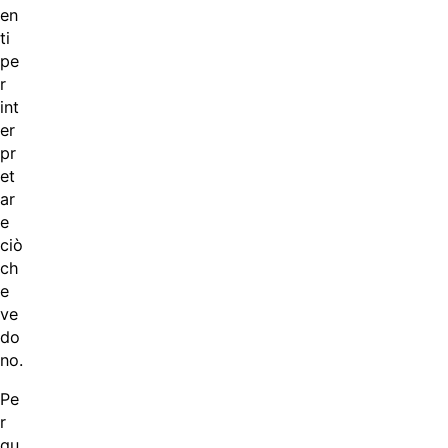
en
ti
pe
r
int
er
pr
et
ar
e
ciò
ch
e
ve
do
no.
Pe
r
qu