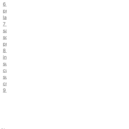
Come
presentare
la domanda
Come
saranno
scelti i
progetti
Un
investimento
sulla
cultura… e
sul pensiero
critico
FAQ