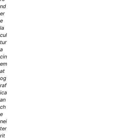
nd
er
e
la
cul
tur
a
cin
em
at
og
raf
ica
an
ch
e
nei
ter
rit