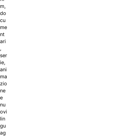
m,
do
cu
me
nt
ari
,
ser
ie,
ani
ma
zio
ne
e
nu
ovi
lin
gu
ag