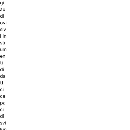
gi
au
di
ovi
siv
i in
str
um
en
ti
di
da
tti
ci
ca
pa
ci
di
svi
lup