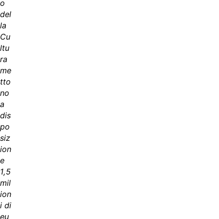
o
del
la
Cu
ltu
ra
me
tto
no
a
dis
po
siz
ion
e
1,5
mil
ion
i di
eu