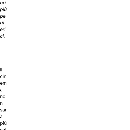
ori
più
pe
rif
eri
ci.
Il
cin
em
a
no
n
sar
à
più
sol