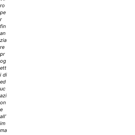
ro
pe
r
fin
an
zia
re
pr
og
ett
i di
ed
uc
azi
on
e
all’
im
ma