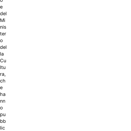
o
e
del
Mi
nis
ter
o
del
la
Cu
ltu
ra,
ch
e
ha
nn
o
pu
bb
lic