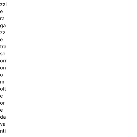
zzi
e
ra
ga
zz
e
tra
sc
orr
on
o
m
olt
e
or
e
da
va
nti