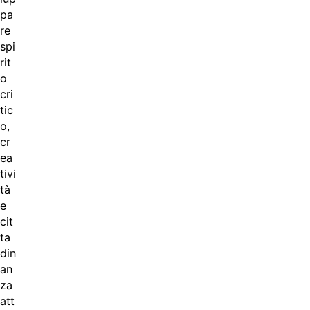
pa
re
spi
rit
o
cri
tic
o,
cr
ea
tivi
tà
e
cit
ta
din
an
za
att