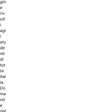
gin
e
riv
olt
i
agl
i
stu
de
nti
di
tut
ta
Ital
ia.
Do
ma
nd
e
dal