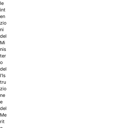
le
int
en
zio
ni
del
Mi
nis
ter
o
del
l’Is
tru
zio
ne
e
del
Me
rit