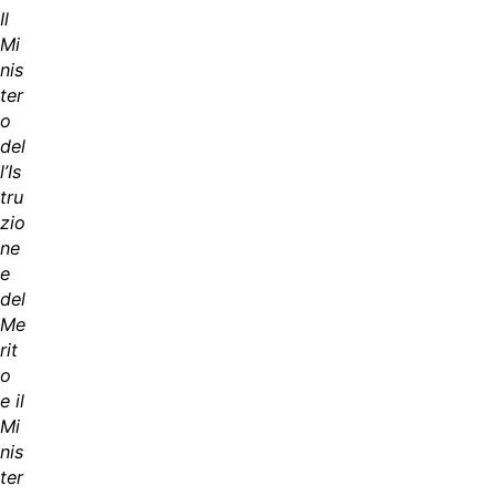
Il
Mi
nis
ter
o
del
l’Is
tru
zio
ne
e
del
Me
rit
o
e il
Mi
nis
ter