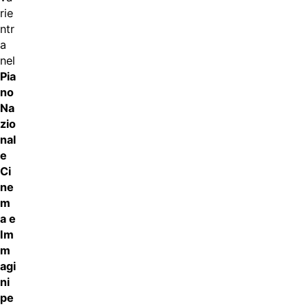
rie
ntr
a
nel
Pia
no
Na
zio
nal
e
Ci
ne
m
a e
Im
m
agi
ni
pe