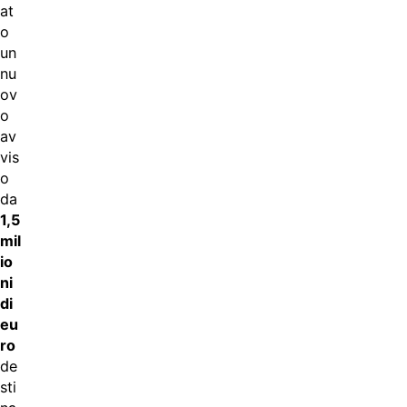
at
o
un
nu
ov
o
av
vis
o
da
1,5
mil
io
ni
di
eu
ro
de
sti