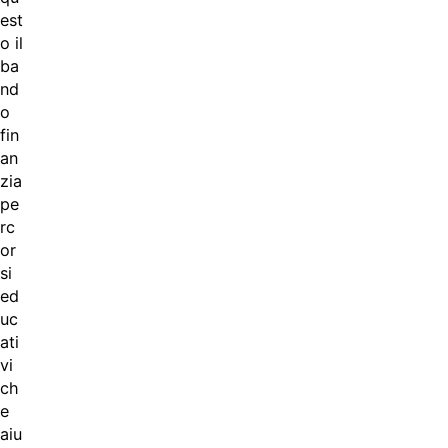
est
o il
ba
nd
o
fin
an
zia
pe
rc
or
si
ed
uc
ati
vi
ch
e
aiu