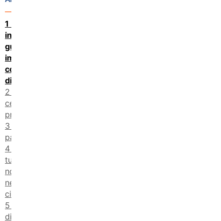
L’obiettivo:
insegnare a
guardare le
immagini
con occhi
diversi
I temi al
centro dei
progetti
Chi può
partecipare
Progetti in
tutta Italia,
non solo
nelle grandi
città
Le risorse
disponibili