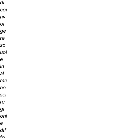
di
coi
nv
ol
ge
re
sc
uol
e
in
al
me
no
sei
re
gi
oni
e
dif
fo