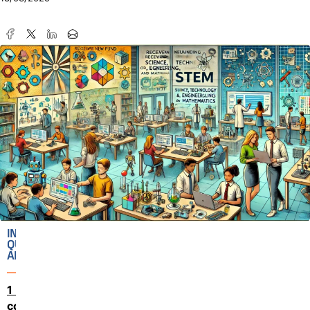
IN
QUESTO
ARTICOLO
Ma
come