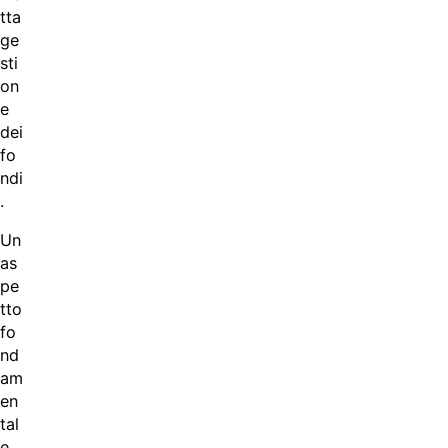
tta
ge
sti
on
e
dei
fo
ndi
.
Un
as
pe
tto
fo
nd
am
en
tal
e