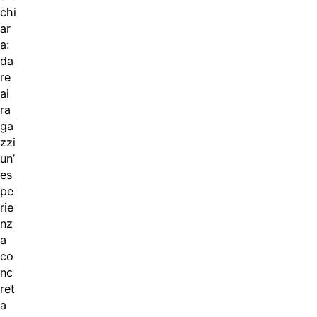
chi
ar
a:
da
re
ai
ra
ga
zzi
un’
es
pe
rie
nz
a
co
nc
ret
a