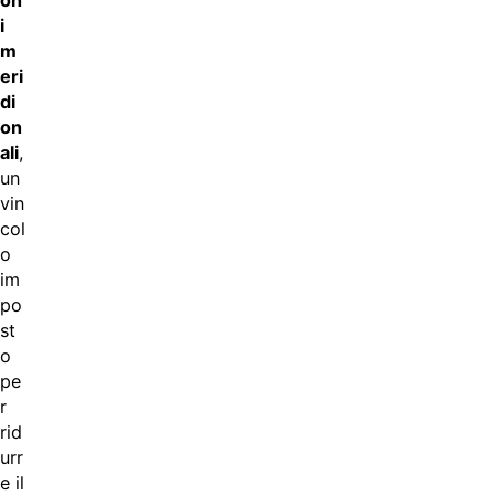
on
i
m
eri
di
on
ali
,
un
vin
col
o
im
po
st
o
pe
r
rid
urr
e il