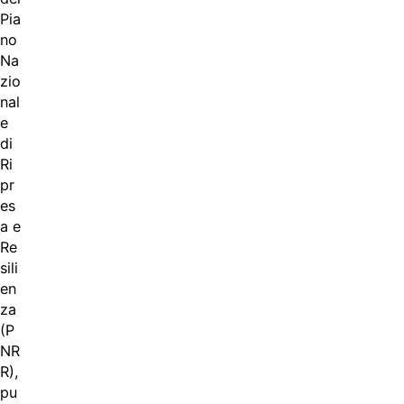
Pia
no
Na
zio
nal
e
di
Ri
pr
es
a e
Re
sili
en
za
(P
NR
R),
pu