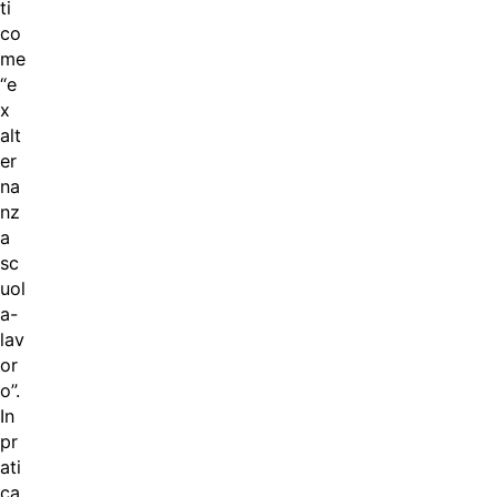
ti
co
me
“e
x
alt
er
na
nz
a
sc
uol
a-
lav
or
o”.
In
pr
ati
ca,