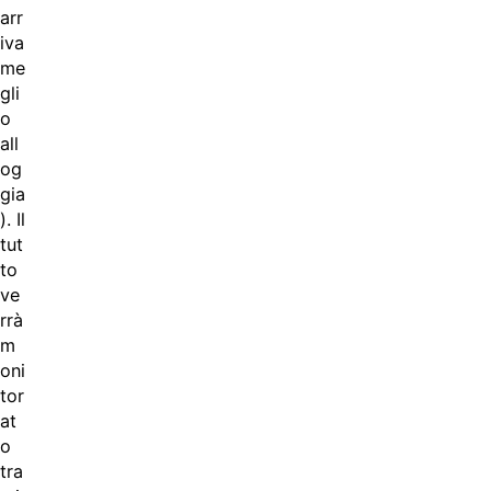
arr
iva
me
gli
o
all
og
gia
). Il
tut
to
ve
rrà
m
oni
tor
at
o
tra