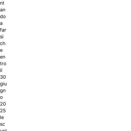
nt
an
do
a
far
sì
ch
e
en
tro
il
30
giu
gn
o
20
25
le
sc
uol