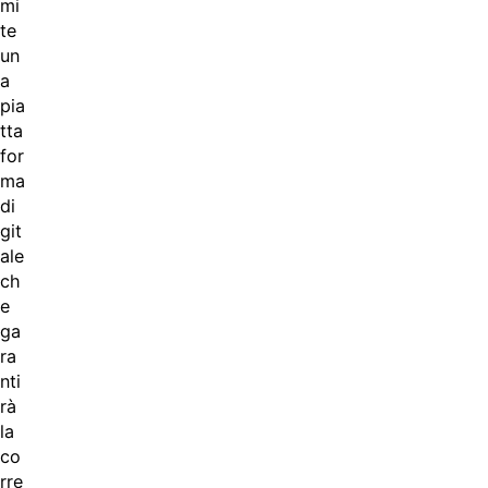
mi
te
un
a
pia
tta
for
ma
di
git
ale
ch
e
ga
ra
nti
rà
la
co
rre