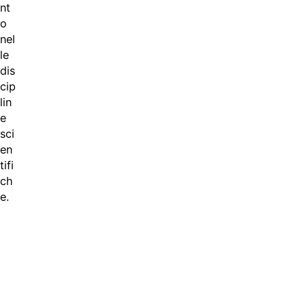
nt
o
nel
le
dis
cip
lin
e
sci
en
tifi
ch
e.