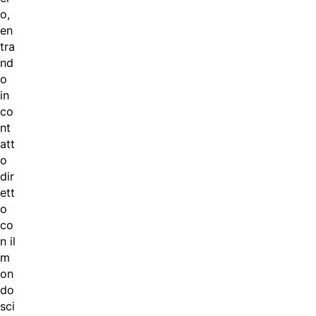
o,
en
tra
nd
o
in
co
nt
att
o
dir
ett
o
co
n il
m
on
do
sci