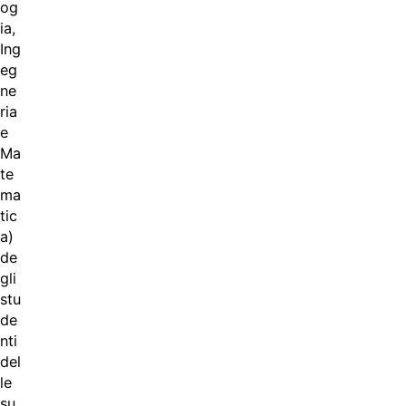
og
ia,
Ing
eg
ne
ria
e
Ma
te
ma
tic
a)
de
gli
stu
de
nti
del
le
su