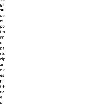
gli
stu
de
nti
po
tra
nn
o
pa
rte
cip
ar
e a
es
pe
rie
nz
e
di