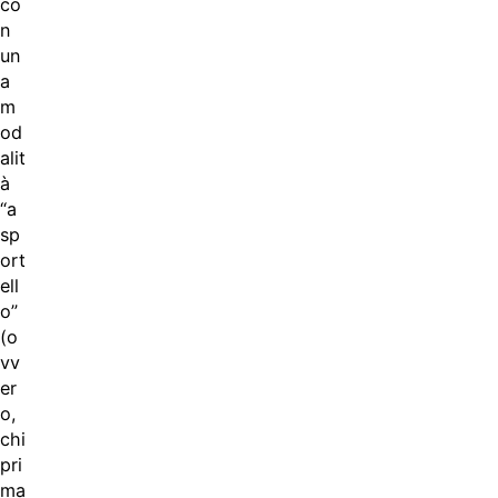
co
n
un
a
m
od
alit
à
“a
sp
ort
ell
o”
(o
vv
er
o,
chi
pri
ma