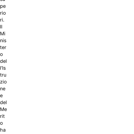
pe
rio
ri.
Il
Mi
nis
ter
o
del
l’Is
tru
zio
ne
e
del
Me
rit
o
ha