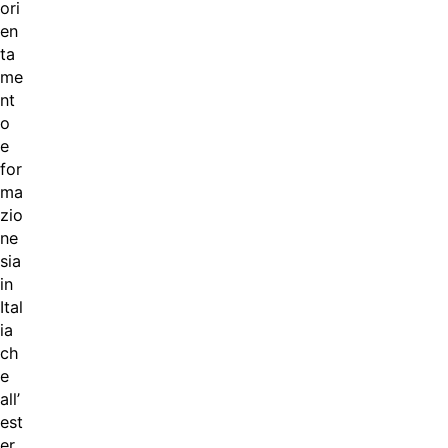
ori
en
ta
me
nt
o
e
for
ma
zio
ne
sia
in
Ital
ia
ch
e
all’
est
er