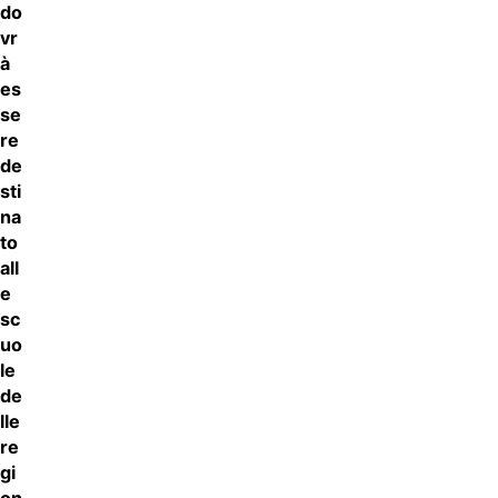
do
vr
à
es
se
re
de
sti
na
to
all
e
sc
uo
le
de
lle
re
gi