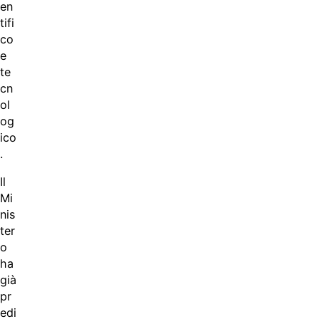
en
tifi
co
e
te
cn
ol
og
ico
.
Il
Mi
nis
ter
o
ha
già
pr
edi