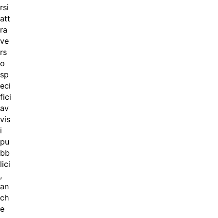
rsi
att
ra
ve
rs
o
sp
eci
fici
av
vis
i
pu
bb
lici
,
an
ch
e