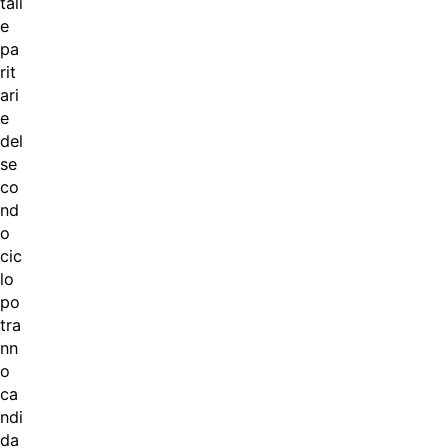
tali
e
pa
rit
ari
e
del
se
co
nd
o
cic
lo
po
tra
nn
o
ca
ndi
da