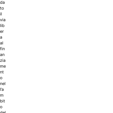
da
to
il
via
lib
er
a
al
fin
an
zia
me
nt
o
nel
l’a
m
bit
o
del