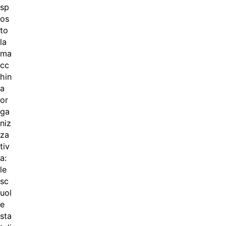
sp
os
to
la
ma
cc
hin
a
or
ga
niz
za
tiv
a:
le
sc
uol
e
sta