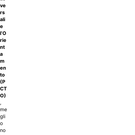
ve
rs
ali
e
l’O
rie
nt
a
m
en
to
(P
CT
O)
,
me
gli
o
no