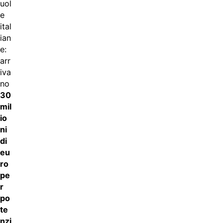
uol
e
ital
ian
e:
arr
iva
no
30
mil
io
ni
di
eu
ro
pe
r
po
te
nzi