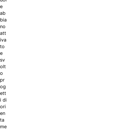
e
ab
bia
no
att
iva
to
e
sv
olt
o
pr
og
ett
i di
ori
en
ta
me