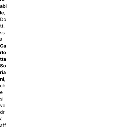
abi
le
,
Do
tt.
ss
a
Ca
rlo
tta
So
ria
ni
,
ch
e
si
ve
dr
à
aff