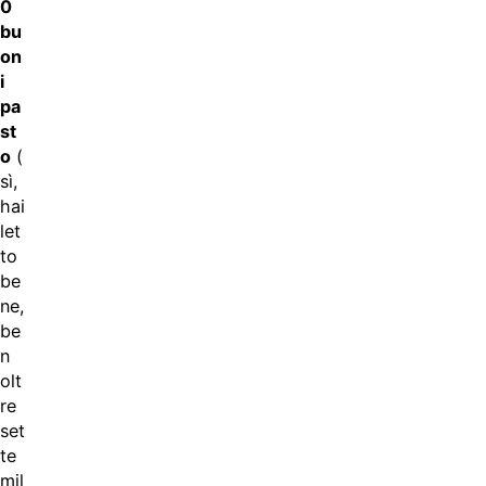
0
bu
on
i
pa
st
o
(
sì,
hai
let
to
be
ne,
be
n
olt
re
set
te
mil