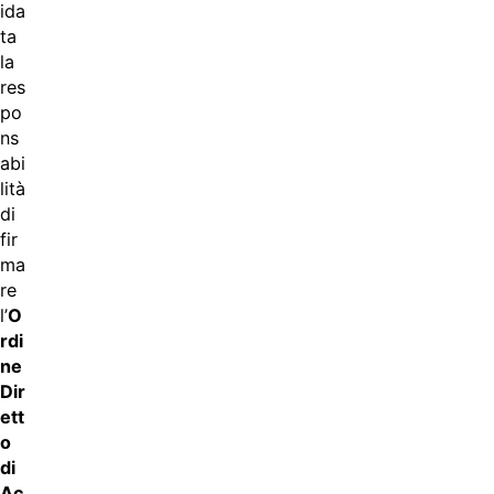
ida
ta
la
res
po
ns
abi
lità
di
fir
ma
re
l’
O
rdi
ne
Dir
ett
o
di
Ac