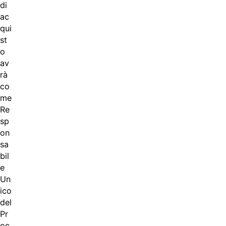
di
ac
qui
st
o
av
rà
co
me
Re
sp
on
sa
bil
e
Un
ico
del
Pr
oc