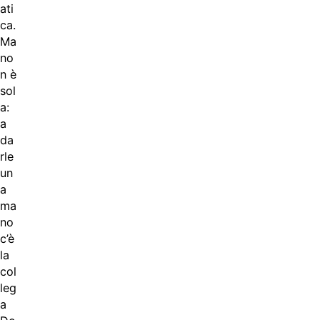
ati
ca.
Ma
no
n è
sol
a:
a
da
rle
un
a
ma
no
c’è
la
col
leg
a