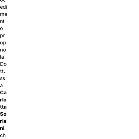
edi
me
nt
o
pr
op
rio
la
Do
tt.
ss
a
Ca
rlo
tta
So
ria
ni
,
ch