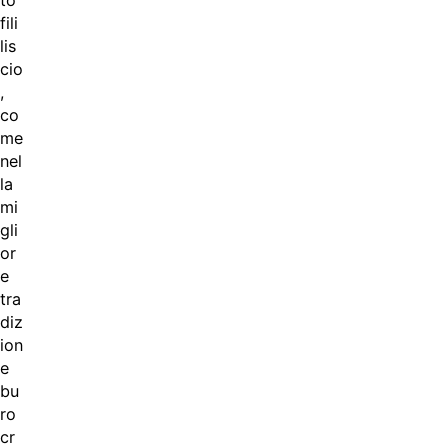
fili
lis
cio
,
co
me
nel
la
mi
gli
or
e
tra
diz
ion
e
bu
ro
cr