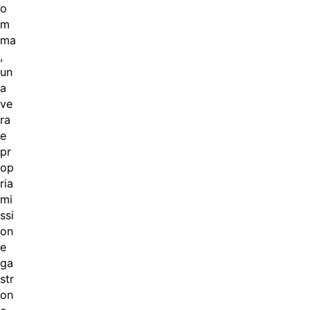
o
m
ma
,
un
a
ve
ra
e
pr
op
ria
mi
ssi
on
e
ga
str
on