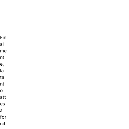
Fin
al
me
nt
e,
la
ta
nt
o
att
es
a
for
nit