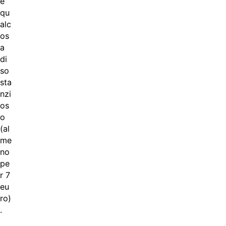
e
qu
alc
os
a
di
so
sta
nzi
os
o
(al
me
no
pe
r 7
eu
ro)
.