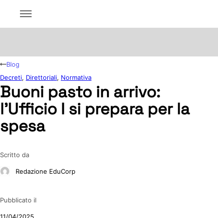
Blog
Decreti
,
Direttoriali
,
Normativa
Buoni pasto in arrivo:
l’Ufficio I si prepara per la
spesa
Scritto da
Redazione EduCorp
Pubblicato il
11/04/2025