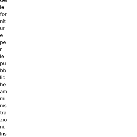
del
le
for
nit
ur
e
pe
r
le
pu
bb
lic
he
am
mi
nis
tra
zio
ni.
Ins