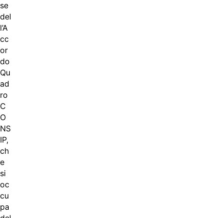
se
del
l’A
cc
or
do
Qu
ad
ro
C
O
NS
IP,
ch
e
si
oc
cu
pa