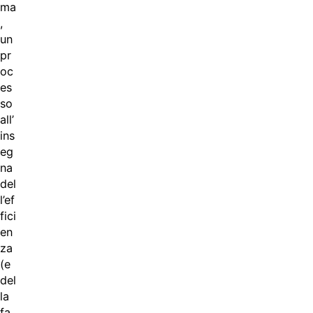
ma
,
un
pr
oc
es
so
all’
ins
eg
na
del
l’ef
fici
en
za
(e
del
la
fa