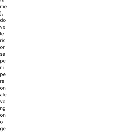
me
),
do
ve
le
ris
or
se
pe
r il
pe
rs
on
ale
ve
ng
on
o
ge