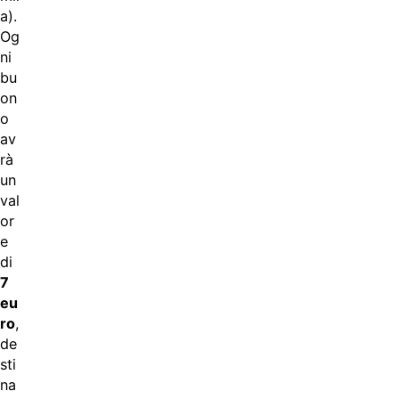
a).
Og
ni
bu
on
o
av
rà
un
val
or
e
di
7
eu
ro
,
de
sti
na