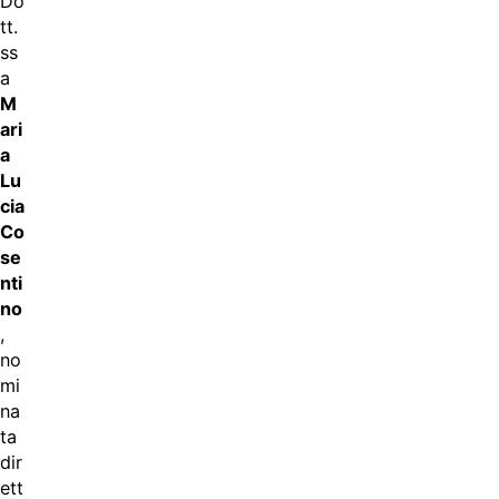
Do
tt.
ss
a
M
ari
a
Lu
cia
Co
se
nti
no
,
no
mi
na
ta
dir
ett