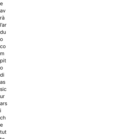
e
av
rà
l’ar
du
o
co
m
pit
o
di
as
sic
ur
ars
i
ch
e
tut
to