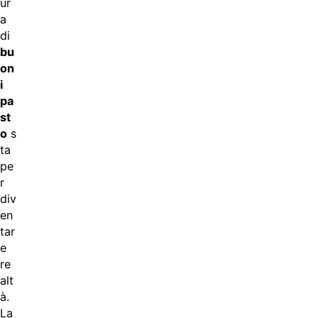
ur
a
di
bu
on
i
pa
st
o
s
ta
pe
r
div
en
tar
e
re
alt
à.
La