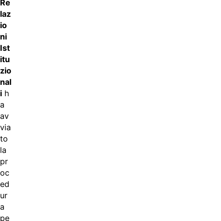
Re
laz
io
ni
Ist
itu
zio
nal
i
h
a
av
via
to
la
pr
oc
ed
ur
a
pe