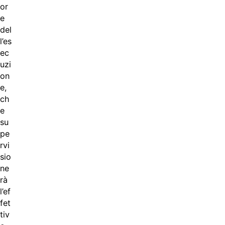
or
e
del
l’es
ec
uzi
on
e,
ch
e
su
pe
rvi
sio
ne
rà
l’ef
fet
tiv