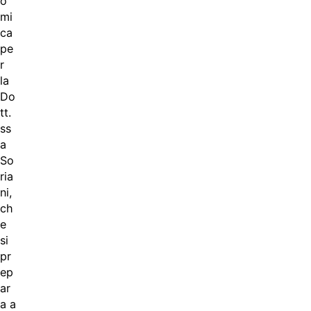
o
mi
ca
pe
r
la
Do
tt.
ss
a
So
ria
ni,
ch
e
si
pr
ep
ar
a a