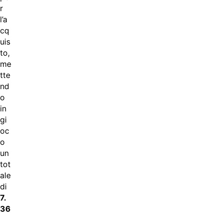
r
l’a
cq
uis
to,
me
tte
nd
o
in
gi
oc
o
un
tot
ale
di
7.
36