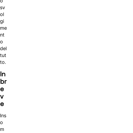
o
sv
ol
gi
me
nt
o
del
tut
to.
In
br
e
v
e
Ins
o
m