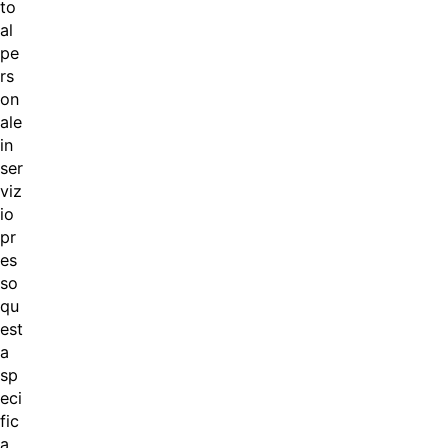
to
al
pe
rs
on
ale
in
ser
viz
io
pr
es
so
qu
est
a
sp
eci
fic
a