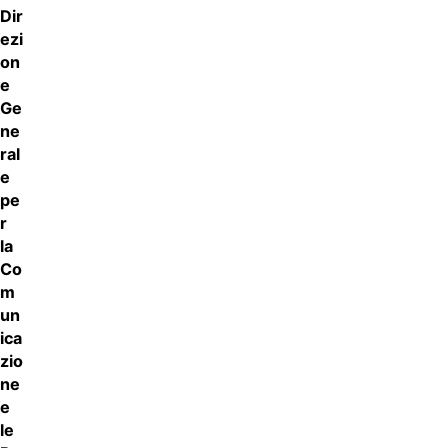
Dir
ezi
on
e
Ge
ne
ral
e
pe
r
la
Co
m
un
ica
zio
ne
e
le