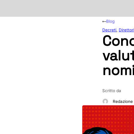
Blog
Decreti
,
Direttori
Conc
valut
nomi
Scritto da
Redazione