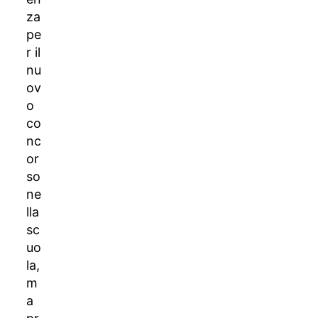
za
pe
r il
nu
ov
o
co
nc
or
so
ne
lla
sc
uo
la,
m
a