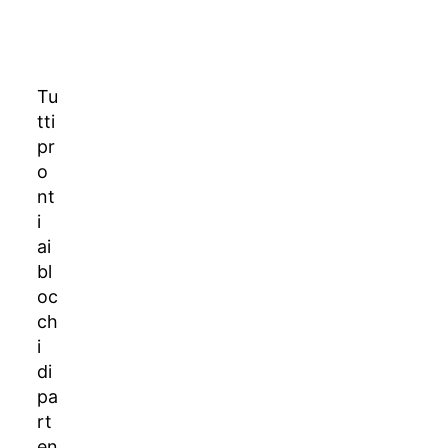
IN
QUESTO
ARTICOLO
Tu
tti
pr
o
nt
i
ai
bl
oc
ch
i
di
pa
rt
en