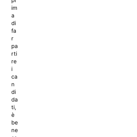
pr
im
a
di
fa
r
pa
rti
re
i
ca
n
di
da
ti,
è
be
ne