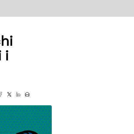
hi
 i