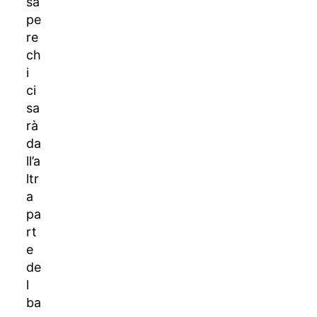
sa
pe
re
ch
i
ci
sa
rà
da
ll’a
ltr
a
pa
rt
e
de
l
ba