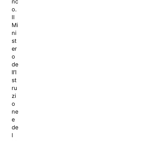
nc
o.
Il
Mi
ni
st
er
o
de
ll’I
st
ru
zi
o
ne
e
de
l