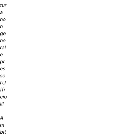
tur
a
no
n
ge
ne
ral
e
pr
es
so
l’U
ffi
cio
III
–
A
m
bit