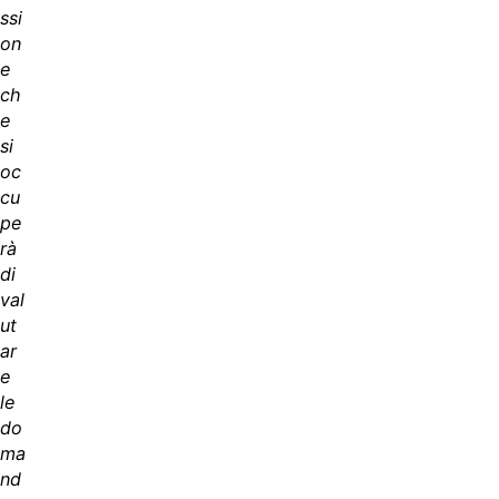
ssi
on
e
ch
e
si
oc
cu
pe
rà
di
val
ut
ar
e
le
do
ma
nd