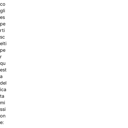
co
gli
es
pe
rti
sc
elti
pe
r
qu
est
a
del
ica
ta
mi
ssi
on
e: