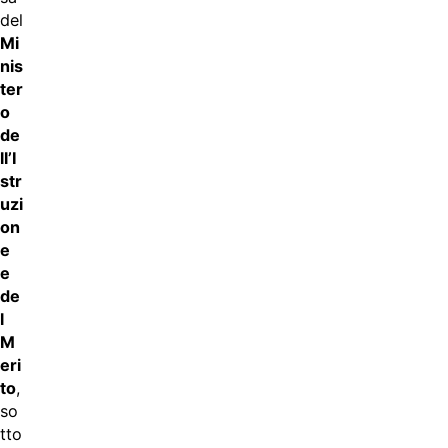
del
Mi
nis
ter
o
de
ll’I
str
uzi
on
e
e
de
l
M
eri
to
,
so
tto