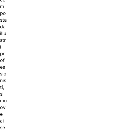
m
po
sta
da
illu
str
i
pr
of
es
sio
nis
ti,
si
mu
ov
e
ai
se