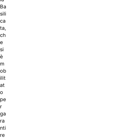
Ba
sili
ca
ta,
ch
e
si
è
m
ob
ilit
at
o
pe
r
ga
ra
nti
re