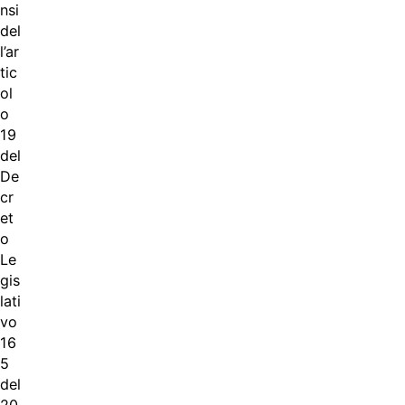
nsi
del
l’ar
tic
ol
o
19
del
De
cr
et
o
Le
gis
lati
vo
16
5
del
20