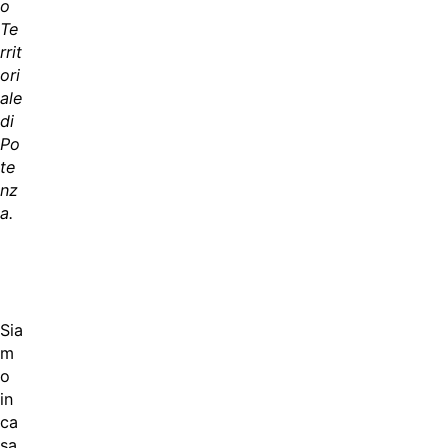
o
Te
rrit
ori
ale
di
Po
te
nz
a.
Sia
m
o
in
ca
sa