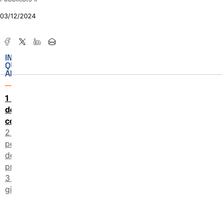
03/12/2024
IN
QUESTO
ARTICOLO
I membri
della
commissione
I dettagli,
per gli amanti
della
precisione
La posta in
gioco