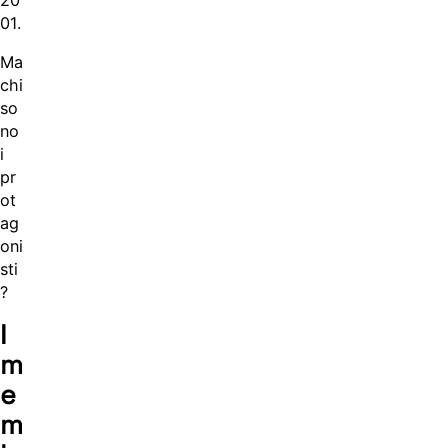
01.
Ma
chi
so
no
i
pr
ot
ag
oni
sti
?
I
m
e
m