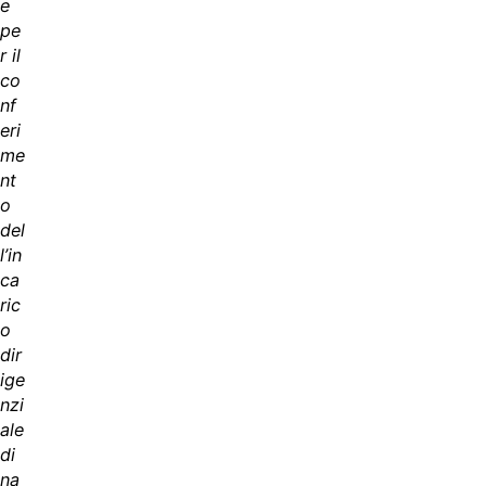
e
pe
r il
co
nf
eri
me
nt
o
del
l’in
ca
ric
o
dir
ige
nzi
ale
di
na