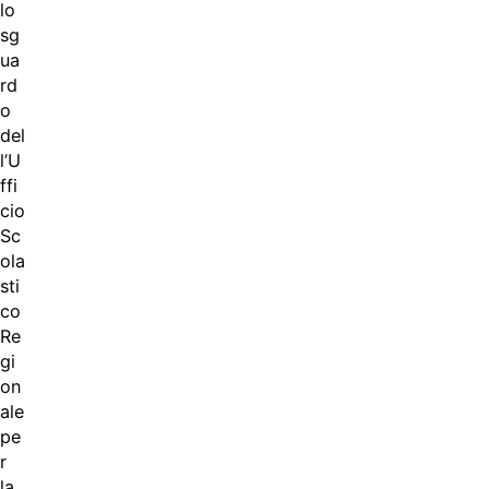
lo
sg
ua
rd
o
del
l’U
ffi
cio
Sc
ola
sti
co
Re
gi
on
ale
pe
r
la