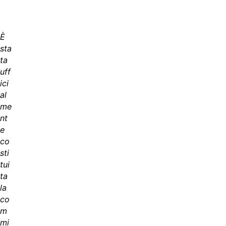
È
sta
ta
uff
ici
al
me
nt
e
co
sti
tui
ta
la
co
m
mi