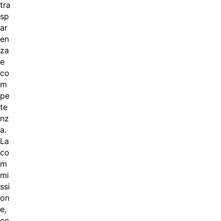
tra
sp
ar
en
za
e
co
m
pe
te
nz
a.
La
co
m
mi
ssi
on
e,
co