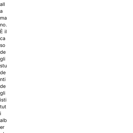
all
a
ma
no.
È il
ca
so
de
gli
stu
de
nti
de
gli
isti
tut
i
alb
er