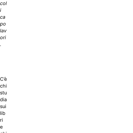
col
i
ca
po
lav
ori
.
C’è
chi
stu
dia
sui
lib
ri
e