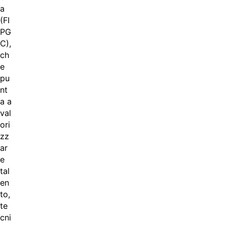
a
(FI
PG
C),
ch
e
pu
nt
a a
val
ori
zz
ar
e
tal
en
to,
te
cni