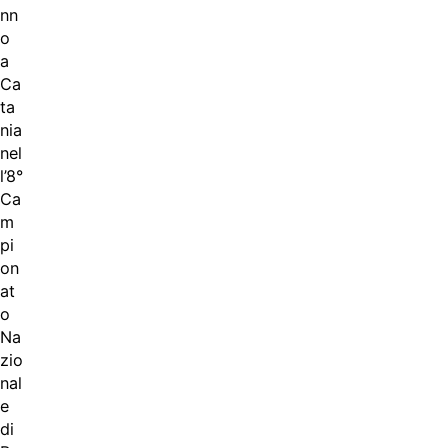
nn
o
a
Ca
ta
nia
nel
l’8°
Ca
m
pi
on
at
o
Na
zio
nal
e
di