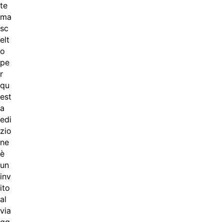
te
ma
sc
elt
o
pe
r
qu
est
a
edi
zio
ne
è
un
inv
ito
al
via
gg