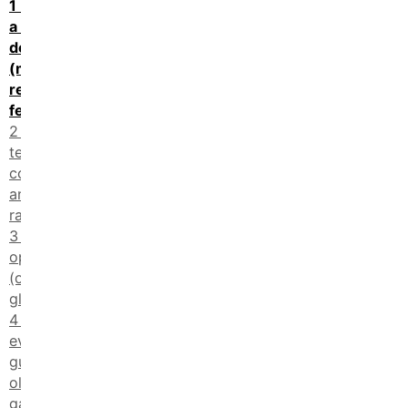
Una gara
a colpi di
dolcezza
(ma con
regole
ferree)
Non solo
tecnica:
conta
anche il
racconto
Premi e
opportunità
(oltre alla
gloria)
Un
evento che
guarda
oltre la
gara