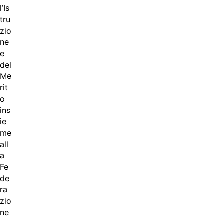
l’Is
tru
zio
ne
e
del
Me
rit
o
ins
ie
me
all
a
Fe
de
ra
zio
ne