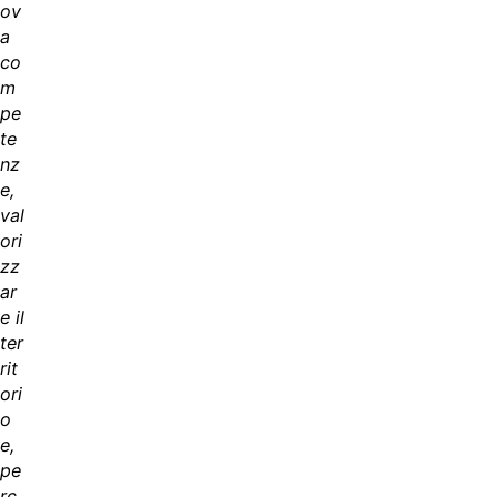
ov
a
co
m
pe
te
nz
e,
val
ori
zz
ar
e il
ter
rit
ori
o
e,
pe
rc