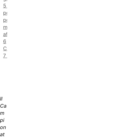
Iscrizioni:
pochi
posti,
meglio
affrettarsi
Conclusioni
FAQ
Il
Ca
m
pi
on
at