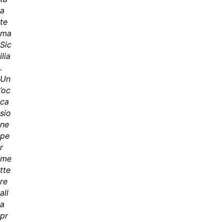
a
te
ma
Sic
ilia
.
Un
’oc
ca
sio
ne
pe
r
me
tte
re
all
a
pr