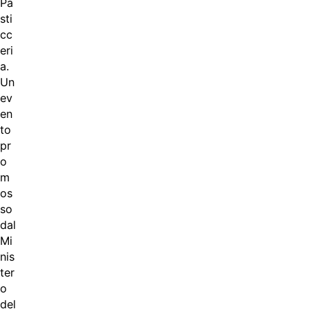
Pa
sti
cc
eri
a.
Un
ev
en
to
pr
o
m
os
so
dal
Mi
nis
ter
o
del