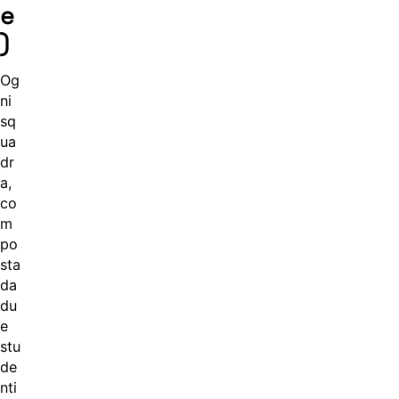
e
)
Og
ni
sq
ua
dr
a,
co
m
po
sta
da
du
e
stu
de
nti