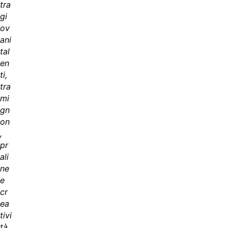
tra
gi
ov
ani
tal
en
ti,
tra
mi
gn
on
,
pr
ali
ne
e
cr
ea
tivi
tà