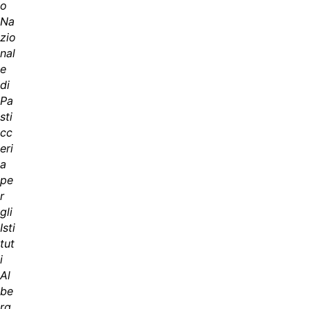
o
Na
zio
nal
e
di
Pa
sti
cc
eri
a
pe
r
gli
Isti
tut
i
Al
be
rg