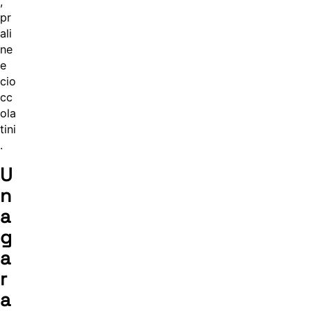
,
pr
ali
ne
e
cio
cc
ola
tini
.
U
n
a
g
a
r
a