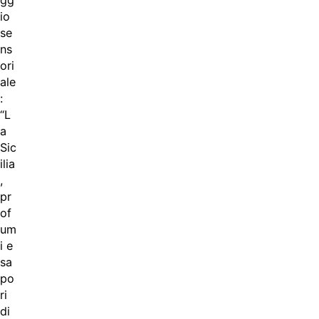
io
se
ns
ori
ale
:
“L
a
Sic
ilia
,
pr
of
um
i e
sa
po
ri
di