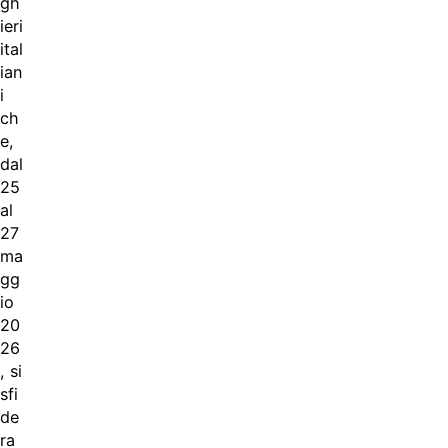
gh
ieri
ital
ian
i
ch
e,
dal
25
al
27
ma
gg
io
20
26
, si
sfi
de
ra