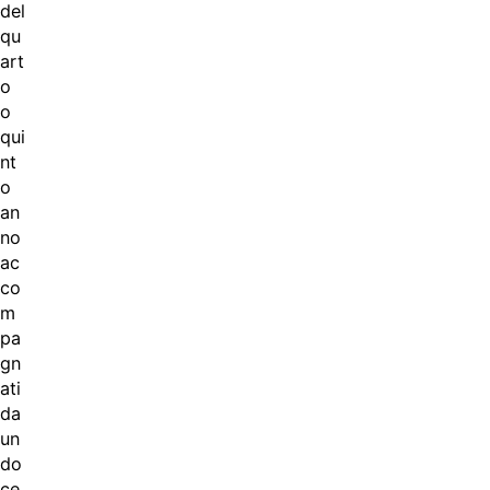
del
qu
art
o
o
qui
nt
o
an
no
ac
co
m
pa
gn
ati
da
un
do
ce