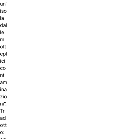
un’
iso
la
dal
le
m
olt
epl
ici
co
nt
am
ina
zio
ni”.
Tr
ad
ott
o: