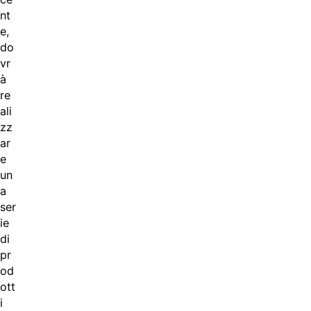
nt
e,
do
vr
à
re
ali
zz
ar
e
un
a
ser
ie
di
pr
od
ott
i