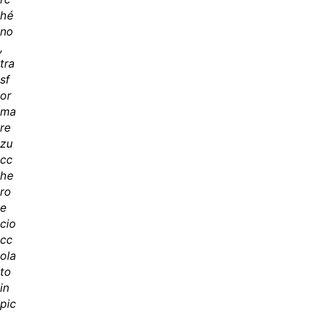
hé
no
,
tra
sf
or
ma
re
zu
cc
he
ro
e
cio
cc
ola
to
in
pic