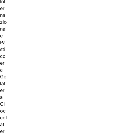
Int
er
na
zio
nal
e
Pa
sti
cc
eri
a
Ge
lat
eri
a
Ci
oc
col
at
eri