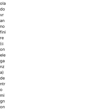
ola
do
vr
an
no
fini
re
(c
on
ele
ga
nz
a)
de
ntr
o
mi
gn
on