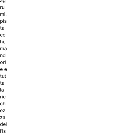
ag
ru
mi,
pis
ta
cc
hi,
ma
nd
orl
e e
tut
ta
la
ric
ch
ez
za
del
l’is