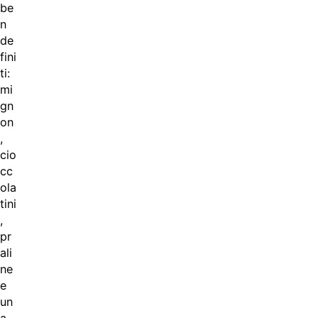
be
n
de
fini
ti:
mi
gn
on
,
cio
cc
ola
tini
,
pr
ali
ne
e
un