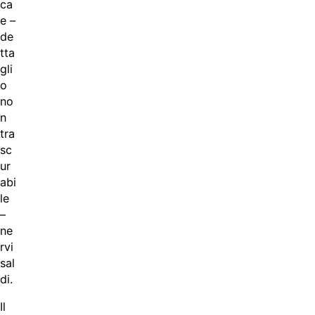
ca
e –
de
tta
gli
o
no
n
tra
sc
ur
abi
le
–
ne
rvi
sal
di.
Il