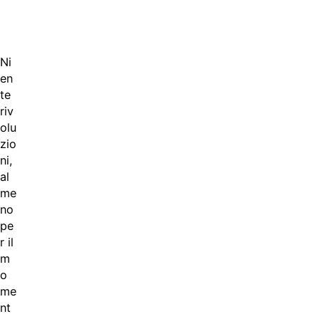
Ni
en
te
riv
olu
zio
ni,
al
me
no
pe
r il
m
o
me
nt