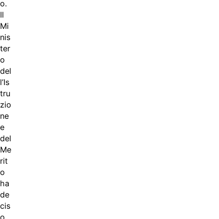
o.
Il
Mi
nis
ter
o
del
l’Is
tru
zio
ne
e
del
Me
rit
o
ha
de
cis
o