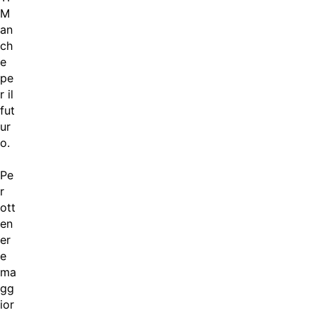
M
an
ch
e
pe
r il
fut
ur
o.
Pe
r
ott
en
er
e
ma
gg
ior