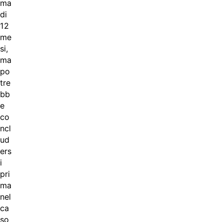
ma
di
12
me
si,
ma
po
tre
bb
e
co
ncl
ud
ers
i
pri
ma
nel
ca
so