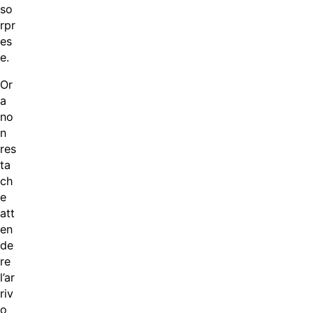
so
rpr
es
e.
Or
a
no
n
res
ta
ch
e
att
en
de
re
l’ar
riv
o