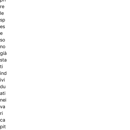
re
le
sp
es
e
so
no
già
sta
ti
ind
ivi
du
ati
nei
va
ri
ca
pit