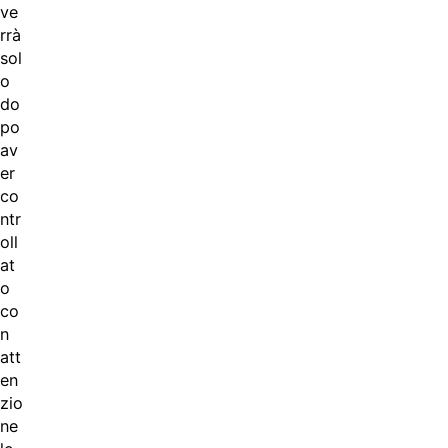
ve
rrà
sol
o
do
po
av
er
co
ntr
oll
at
o
co
n
att
en
zio
ne