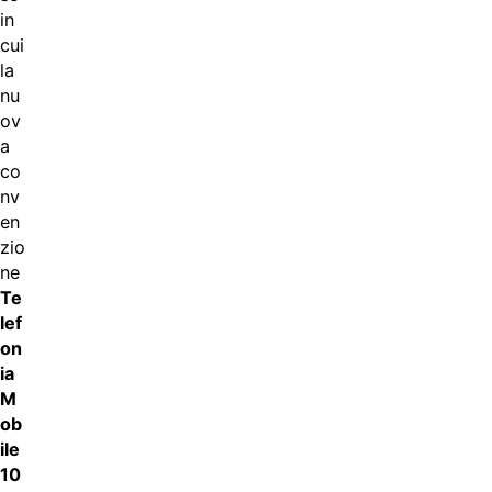
in
cui
la
nu
ov
a
co
nv
en
zio
ne
Te
lef
on
ia
M
ob
ile
10