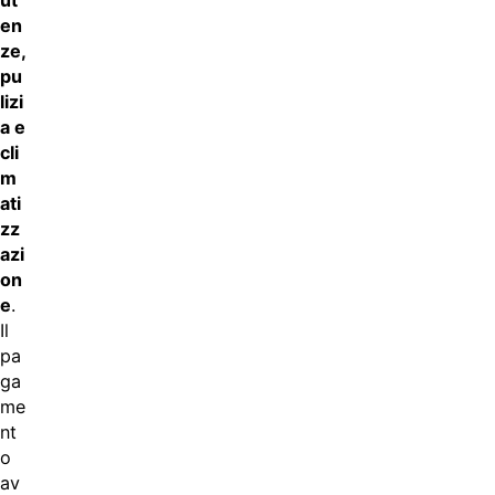
ut
en
ze,
pu
lizi
a e
cli
m
ati
zz
azi
on
e
.
Il
pa
ga
me
nt
o
av