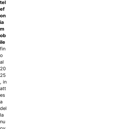
tel
ef
on
ia
m
ob
ile
fin
o
al
20
25
, in
att
es
a
del
la
nu
ov