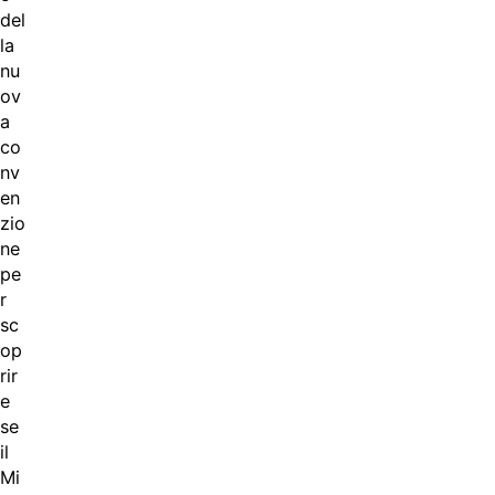
del
la
nu
ov
a
co
nv
en
zio
ne
pe
r
sc
op
rir
e
se
il
Mi