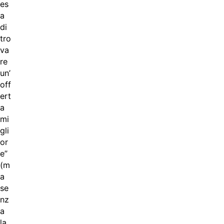
es
a
di
tro
va
re
un’
off
ert
a
mi
gli
or
e”
(m
a
se
nz
a
la