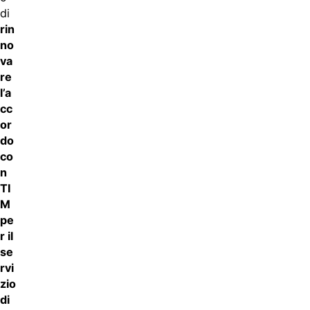
di
rin
no
va
re
l’a
cc
or
do
co
n
TI
M
pe
r il
se
rvi
zio
di