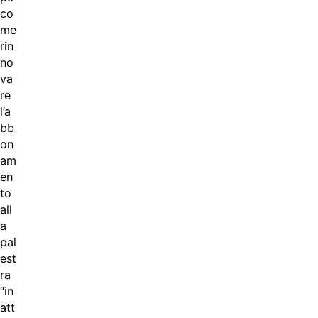
co
me
rin
no
va
re
l’a
bb
on
am
en
to
all
a
pal
est
ra
“in
att