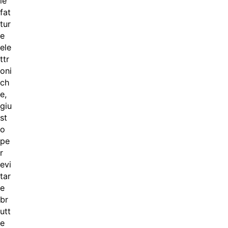
le
fat
tur
e
ele
ttr
oni
ch
e,
giu
st
o
pe
r
evi
tar
e
br
utt
e