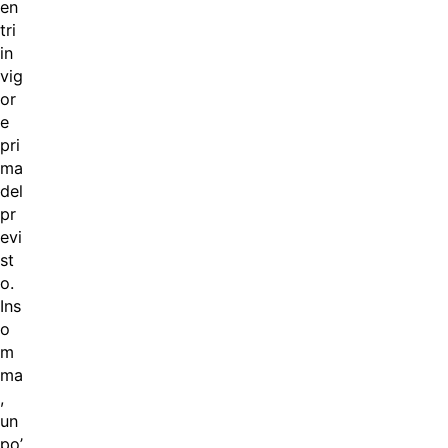
en
tri
in
vig
or
e
pri
ma
del
pr
evi
st
o.
Ins
o
m
ma
,
un
po’