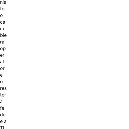
nis
ter
o
ca
m
bie
rà
op
er
at
or
e
o
res
ter
à
fe
del
e a
TI