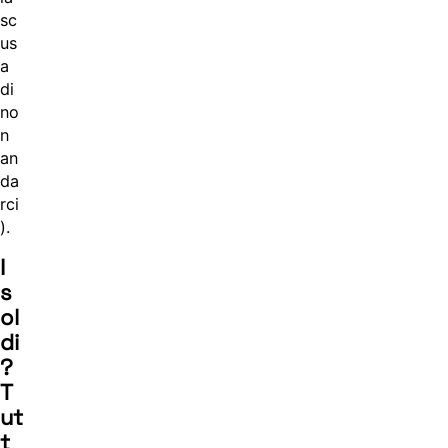
sc
us
a
di
no
n
an
da
rci
).
I
s
ol
di
?
T
ut
t