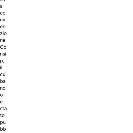
a
co
nv
en
zio
ne
Co
nsi
p,
il
cui
ba
nd
o
è
sta
to
pu
bb