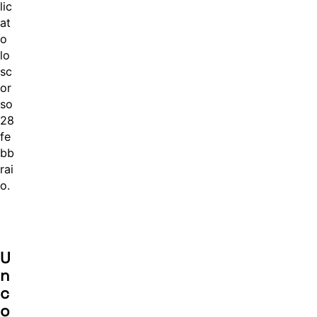
lic
at
o
lo
sc
or
so
28
fe
bb
rai
o.
U
n
c
o