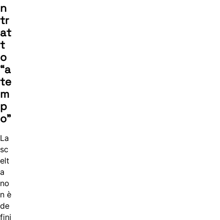
n
tr
at
t
o
“a
te
m
p
o”
La
sc
elt
a
no
n è
de
fini