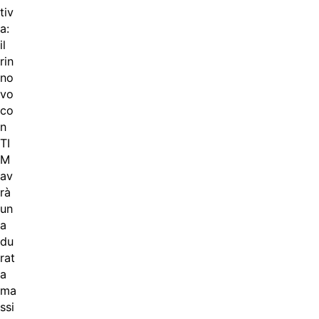
tiv
a:
il
rin
no
vo
co
n
TI
M
av
rà
un
a
du
rat
a
ma
ssi